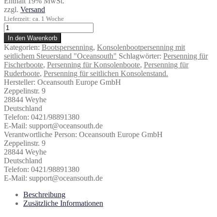
Enthält 19% MwSt.
zzgl.
Versand
Lieferzeit: ca. 1 Woche
Persenning
Länge
In den Warenkorb
4,5-
Kategorien:
Bootspersenning
,
Konsolenbootpersenning mit
4,7
seitlichem Steuerstand "Oceansouth"
Schlagwörter:
Persenning für
Meter;
Fischerboote
,
Persenning für Konsolenboote
,
Persenning für
Breite
Ruderboote
,
Persenning für seitlichen Konsolenstand.
2,05
Hersteller:
Oceansouth Europe GmbH
Meter
Zeppelinstr. 9
Menge
28844 Weyhe
Deutschland
Telefon: 0421/98891380
E-Mail: support@oceansouth.de
Verantwortliche Person:
Oceansouth Europe GmbH
Zeppelinstr. 9
28844 Weyhe
Deutschland
Telefon: 0421/98891380
E-Mail: support@oceansouth.de
Beschreibung
Zusätzliche Informationen