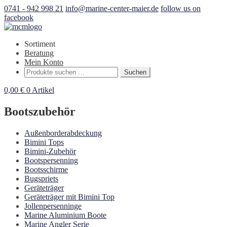
0741 - 942 998 21
info@marine-center-maier.de
follow us on
facebook
Sortiment
Beratung
Mein Konto
Suchen
Suchen
nach:
0,00
€
0 Artikel
Bootszubehör
Außenborderabdeckung
Bimini Tops
Bimini-Zubehör
Bootspersenning
Bootsschirme
Bugspriets
Geräteträger
Geräteträger mit Bimini Top
Jollenpersenninge
Marine Aluminium Boote
Marine Angler Serie