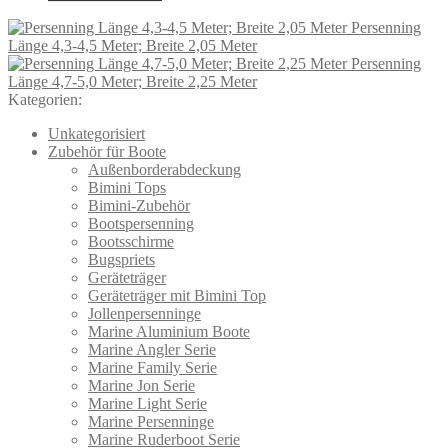
Persenning
Länge 4,3-4,5 Meter; Breite 2,05 Meter
Persenning
Länge 4,7-5,0 Meter; Breite 2,25 Meter
Kategorien:
Unkategorisiert
Zubehör für Boote
Außenborderabdeckung
Bimini Tops
Bimini-Zubehör
Bootspersenning
Bootsschirme
Bugspriets
Geräteträger
Geräteträger mit Bimini Top
Jollenpersenninge
Marine Aluminium Boote
Marine Angler Serie
Marine Family Serie
Marine Jon Serie
Marine Light Serie
Marine Persenninge
Marine Ruderboot Serie