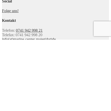
Social
Folge uns!
Kontakt
Telefon:
0741 942 998 21
Telefax: 0741 942 998 20
info(at)marine-center-maier(dot)de
Nützliche Links
Impressum
AGB
Datenschutz
Zahlungsweisen
Versand & Lieferung
Widerruf
Vertrag widerrufen
Du siehst:
Persenning Länge 4,5-4,7 Meter; Breite 2,05 Meter
239,00
€
In den Warenkorb