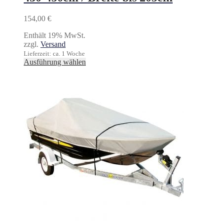
154,00
€
Enthält 19% MwSt.
zzgl.
Versand
Lieferzeit: ca. 1 Woche
Dieses
Ausführung wählen
Produkt
weist
mehrere
Varianten
auf.
Die
Optionen
können
auf
der
Produktseite
gewählt
werden