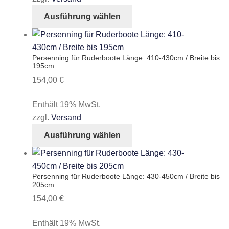
auf
Dieses
Ausführung wählen
der
Produkt
Produktseite
weist
gewählt
mehrere
Persenning für Ruderboote Länge: 410-430cm / Breite bis
werden
Varianten
195cm
auf.
154,00
€
Die
Optionen
Enthält 19% MwSt.
können
zzgl.
Versand
auf
Dieses
Ausführung wählen
der
Produkt
Produktseite
weist
gewählt
mehrere
Persenning für Ruderboote Länge: 430-450cm / Breite bis
werden
Varianten
205cm
auf.
154,00
€
Die
Optionen
Enthält 19% MwSt.