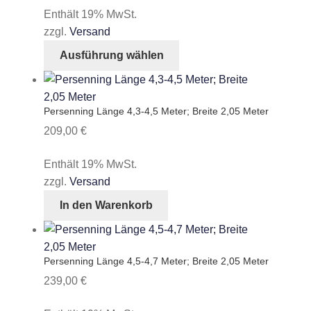
Optionen
Enthält 19% MwSt.
können
zzgl.
Versand
auf
Dieses
Ausführung wählen
der
Produkt
Produktseite
weist
gewählt
mehrere
Persenning Länge 4,3-4,5 Meter; Breite 2,05 Meter
werden
Varianten
209,00
€
auf.
Die
Enthält 19% MwSt.
Optionen
zzgl.
Versand
können
auf
In den Warenkorb
der
Produktseite
gewählt
Persenning Länge 4,5-4,7 Meter; Breite 2,05 Meter
werden
239,00
€