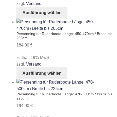
können
zzgl.
Versand
auf
Dieses
Ausführung wählen
der
Produkt
Produktseite
weist
gewählt
mehrere
Persenning für Ruderboote Länge: 450-470cm / Breite bis
werden
Varianten
205cm
auf.
184,00
€
Die
Optionen
Enthält 19% MwSt.
können
zzgl.
Versand
auf
Dieses
Ausführung wählen
der
Produkt
Produktseite
weist
gewählt
mehrere
Persenning für Ruderboote Länge: 470-500cm / Breite bis
werden
Varianten
225cm
auf.
194,00
€
Die
Optionen