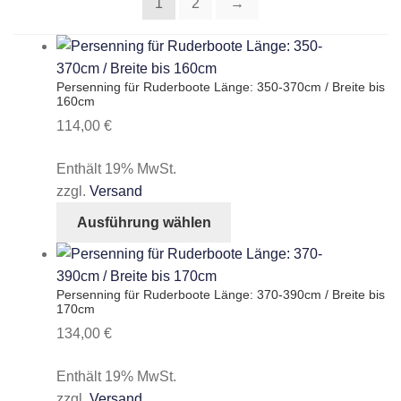
1
2
→
Persenning für Ruderboote Länge: 350-370cm / Breite bis
160cm
114,00
€
Enthält 19% MwSt.
zzgl.
Versand
Dieses
Ausführung wählen
Produkt
weist
mehrere
Persenning für Ruderboote Länge: 370-390cm / Breite bis
Varianten
170cm
auf.
134,00
€
Die
Optionen
Enthält 19% MwSt.
können
zzgl.
Versand