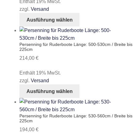
Enthält 19% MwSt.
können
zzgl.
Versand
auf
Dieses
Ausführung wählen
der
Produkt
Produktseite
weist
gewählt
mehrere
Persenning für Ruderboote Länge: 500-530cm / Breite bis
werden
Varianten
225cm
auf.
214,00
€
Die
Optionen
Enthält 19% MwSt.
können
zzgl.
Versand
auf
Dieses
Ausführung wählen
der
Produkt
Produktseite
weist
gewählt
mehrere
Persenning für Ruderboote Länge: 530-560cm / Breite bis
werden
Varianten
225cm
auf.
194,00
€
Die