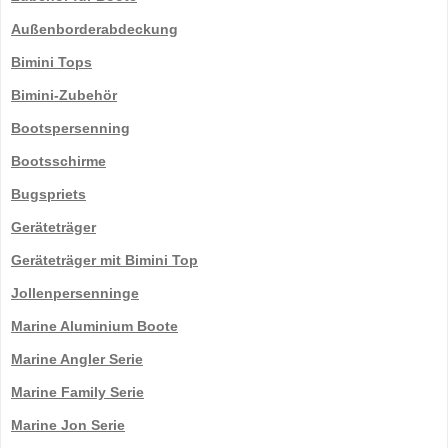
Außenborderabdeckung
Bimini Tops
Bimini-Zubehör
Bootspersenning
Bootsschirme
Bugspriets
Geräteträger
Geräteträger mit Bimini Top
Jollenpersenninge
Marine Aluminium Boote
Marine Angler Serie
Marine Family Serie
Marine Jon Serie