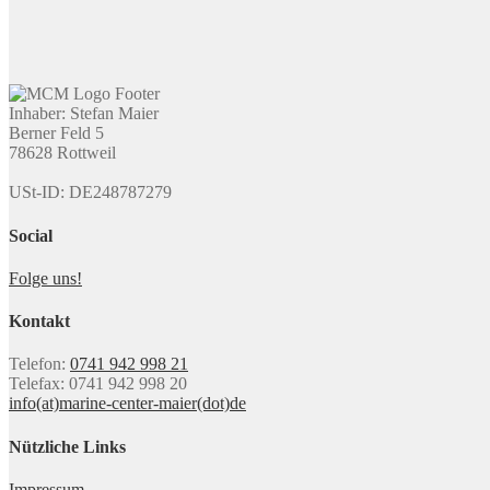
Inhaber: Stefan Maier
Berner Feld 5
78628 Rottweil
USt-ID: DE248787279
Social
Folge uns!
Kontakt
Telefon:
0741 942 998 21
Telefax: 0741 942 998 20
info(at)marine-center-maier(dot)de
Nützliche Links
Impressum