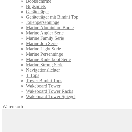
Bootsschirme
Bugspriets
Geräteträger
Geräteträger mit Bimini Top
Jollenpersenninge
Marine Aluminium Boote
Marine Angler Serie
Marine Family Serie
Marine Jon Serie
Marine Light Serie
Marine Persenninge
Marine Ruderboot Serie
Marine Strong Serie
Navigationslichter
T-Tops
Tower Bimini Tops
Wakeboard Tower
Wakeboard Tower Racks
Wakeboard Tower Spiegel
Warenkorb