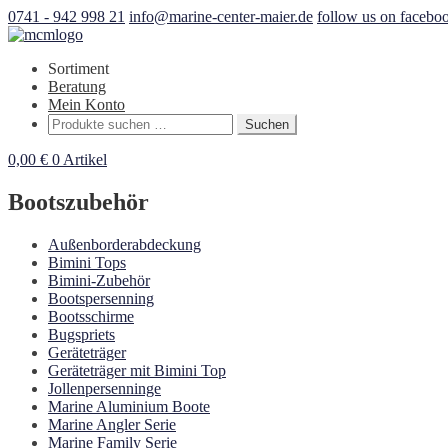
0741 - 942 998 21
info@marine-center-maier.de
follow us on facebo
Sortiment
Beratung
Mein Konto
Suchen
Suchen
nach:
0,00
€
0 Artikel
Bootszubehör
Außenborderabdeckung
Bimini Tops
Bimini-Zubehör
Bootspersenning
Bootsschirme
Bugspriets
Geräteträger
Geräteträger mit Bimini Top
Jollenpersenninge
Marine Aluminium Boote
Marine Angler Serie
Marine Family Serie