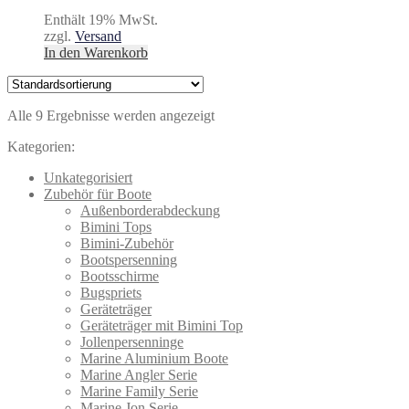
Enthält 19% MwSt.
zzgl.
Versand
In den Warenkorb
Alle 9 Ergebnisse werden angezeigt
Kategorien:
Unkategorisiert
Zubehör für Boote
Außenborderabdeckung
Bimini Tops
Bimini-Zubehör
Bootspersenning
Bootsschirme
Bugspriets
Geräteträger
Geräteträger mit Bimini Top
Jollenpersenninge
Marine Aluminium Boote
Marine Angler Serie
Marine Family Serie
Marine Jon Serie