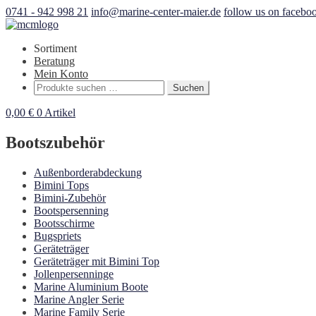
0741 - 942 998 21
info@marine-center-maier.de
follow us on facebo
Sortiment
Beratung
Mein Konto
Suchen
Suchen
nach:
0,00
€
0 Artikel
Bootszubehör
Außenborderabdeckung
Bimini Tops
Bimini-Zubehör
Bootspersenning
Bootsschirme
Bugspriets
Geräteträger
Geräteträger mit Bimini Top
Jollenpersenninge
Marine Aluminium Boote
Marine Angler Serie
Marine Family Serie