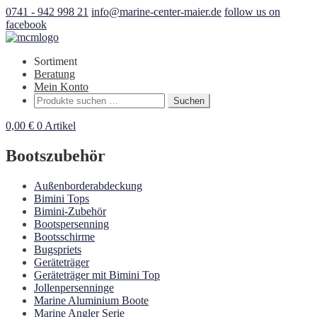
0741 - 942 998 21
info@marine-center-maier.de
follow us on
facebook
Sortiment
Beratung
Mein Konto
Suchen
Suchen
nach:
0,00
€
0 Artikel
Bootszubehör
Außenborderabdeckung
Bimini Tops
Bimini-Zubehör
Bootspersenning
Bootsschirme
Bugspriets
Geräteträger
Geräteträger mit Bimini Top
Jollenpersenninge
Marine Aluminium Boote
Marine Angler Serie