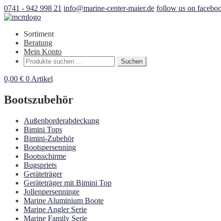
0741 - 942 998 21
info@marine-center-maier.de
follow us on facebo
Sortiment
Beratung
Mein Konto
Suchen
Suchen
nach:
0,00
€
0 Artikel
Bootszubehör
Außenborderabdeckung
Bimini Tops
Bimini-Zubehör
Bootspersenning
Bootsschirme
Bugspriets
Geräteträger
Geräteträger mit Bimini Top
Jollenpersenninge
Marine Aluminium Boote
Marine Angler Serie
Marine Family Serie