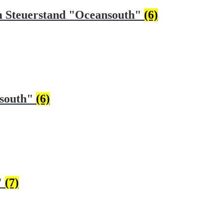
em Steuerstand "Oceansouth"
(6)
nsouth"
(6)
"
(7)