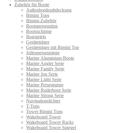
Zubehör für Boote
Außenborderabdeckung
Bimini Tops
Bimini-Zubehör
Bootspersenning
Bootsschirme
Bugspriets
Geräteträger
Geräteträger mit Bimini Top
Jollenpersenninge
Marine Aluminium Boote
Marine Angler Serie
Marine Family Serie
Marine Jon Serie
Marine Light Serie
Marine Persenninge
Marine Ruderboot Serie
Marine Strong Serie
Navigationslichter
T-Tops
Tower Bimini Tops
Wakeboard Tower
Wakeboard Tower Racks
Wakeboard Tower Spiegel