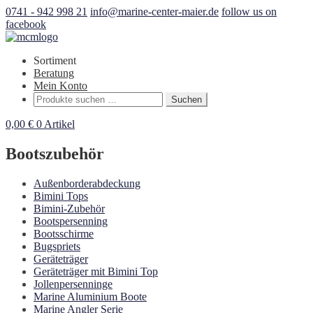
0741 - 942 998 21
info@marine-center-maier.de
follow us on
facebook
Sortiment
Beratung
Mein Konto
Suchen
Suchen
nach:
0,00
€
0 Artikel
Bootszubehör
Außenborderabdeckung
Bimini Tops
Bimini-Zubehör
Bootspersenning
Bootsschirme
Bugspriets
Geräteträger
Geräteträger mit Bimini Top
Jollenpersenninge
Marine Aluminium Boote
Marine Angler Serie