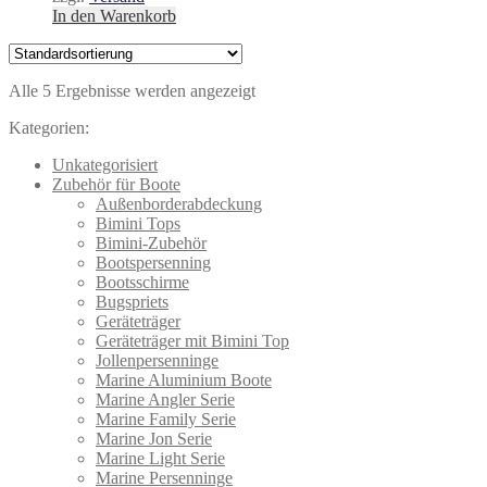
In den Warenkorb
Alle 5 Ergebnisse werden angezeigt
Kategorien:
Unkategorisiert
Zubehör für Boote
Außenborderabdeckung
Bimini Tops
Bimini-Zubehör
Bootspersenning
Bootsschirme
Bugspriets
Geräteträger
Geräteträger mit Bimini Top
Jollenpersenninge
Marine Aluminium Boote
Marine Angler Serie
Marine Family Serie
Marine Jon Serie
Marine Light Serie
Marine Persenninge