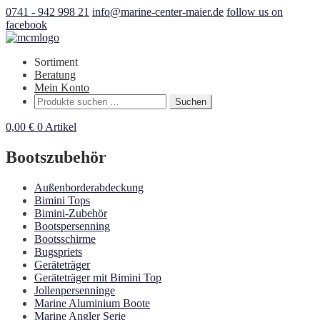
0741 - 942 998 21
info@marine-center-maier.de
follow us on
facebook
Sortiment
Beratung
Mein Konto
Suchen
Suchen
nach:
0,00
€
0 Artikel
Bootszubehör
Außenborderabdeckung
Bimini Tops
Bimini-Zubehör
Bootspersenning
Bootsschirme
Bugspriets
Geräteträger
Geräteträger mit Bimini Top
Jollenpersenninge
Marine Aluminium Boote
Marine Angler Serie