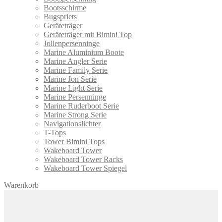
werden
Bootsschirme
Bugspriets
Geräteträger
Geräteträger mit Bimini Top
Jollenpersenninge
Marine Aluminium Boote
Marine Angler Serie
Marine Family Serie
Marine Jon Serie
Marine Light Serie
Marine Persenninge
Marine Ruderboot Serie
Marine Strong Serie
Navigationslichter
T-Tops
Tower Bimini Tops
Wakeboard Tower
Wakeboard Tower Racks
Wakeboard Tower Spiegel
Warenkorb