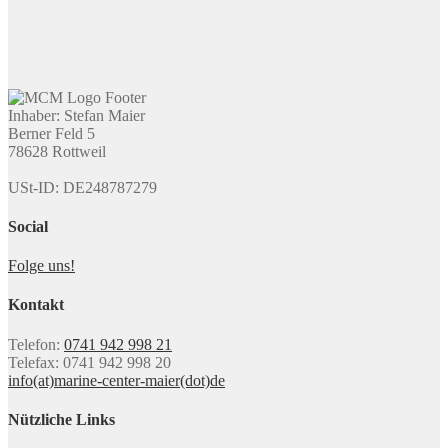
Inhaber: Stefan Maier
Berner Feld 5
78628 Rottweil
USt-ID: DE248787279
Social
Folge uns!
Kontakt
Telefon:
0741 942 998 21
Telefax: 0741 942 998 20
info(at)marine-center-maier(dot)de
Nützliche Links