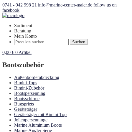
0741 - 942 998 21
info@marine-center-maier.de
follow us on
facebook
Sortiment
Beratung
Mein Konto
Suchen
Suchen
nach:
0,00
€
0 Artikel
Bootszubehör
Außenborderabdeckung
Bimini Tops
Bimini-Zubehör
Bootspersenning
Bootsschirme
Bugspriets
Geräteträger
Geräteträger mit Bimini Top
Jollenpersenninge
Marine Aluminium Boote
Marine Angler Serie