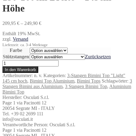
Höhe
Preisspanne:
209,95
€
–
249,90
€
209,95 €
Enthält 19% MwSt.
bis
zzgl.
Versand
249,90 €
Lieferzeit: ca. 3-4 Werktage
Farbe
Stützstangen
Zurücksetzen
3
Stangen
In den Warenkorb
Bimini
Artikelnummer:
n. v.
Kategorien:
3-Stangen Bimini Top "Light"
"Top
145 cm hoch
,
Bimini Top Aluminium
,
Bimini Tops
Schlagwörter:
3
Light"
Stangen Bimini aus Aluminium
,
3 Stangen Bimini Top
,
Aluminium
150-
Bimini Top
160cm
Hersteller:
Osculati S.r.l.
Breite
Page 1 via Pacinotti 12
-
20054 Segrate MI - ITALY
145cm
Tel. +39 02 2699 111
Höhe
info@osculati.it
Menge
Verantwortliche Person:
Osculati S.r.l.
Page 1 via Pacinotti 12
20054 Segrate MI - ITALY