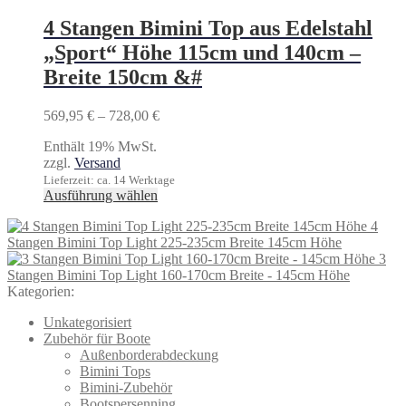
mehrere
Varianten
4 Stangen Bimini Top aus Edelstahl
auf.
„Sport“ Höhe 115cm und 140cm –
Die
Optionen
Breite 150cm &#
können
auf
Preisspanne:
569,95
€
–
728,00
€
der
569,95 €
Produktseite
Enthält 19% MwSt.
bis
gewählt
zzgl.
Versand
728,00 €
werden
Lieferzeit: ca. 14 Werktage
Dieses
Ausführung wählen
Produkt
4
weist
Stangen Bimini Top Light 225-235cm Breite 145cm Höhe
mehrere
3
Varianten
Stangen Bimini Top Light 160-170cm Breite - 145cm Höhe
auf.
Kategorien:
Die
Optionen
Unkategorisiert
können
Zubehör für Boote
auf
Außenborderabdeckung
der
Bimini Tops
Produktseite
Bimini-Zubehör
gewählt
Bootspersenning