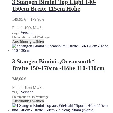
3 Stangen Bimini Top Light 140-
150cm Breite 115cm Höhe
Preisspanne:
149,95
€
–
179,90
€
149,95 €
Enthält 19% MwSt.
bis
zzgl.
Versand
179,90 €
Lieferzeit: ca. 3-4 Werktage
Dieses
Ausführung wählen
Produkt
weist
mehrere
Varianten
3 Stangen Bimini „Oceansouth“
auf.
Breite 150-170cm -Höhe 110-130cm
Die
Optionen
können
348,00
€
auf
der
Enthält 19% MwSt.
Produktseite
zzgl.
Versand
gewählt
Lieferzeit: ca. 10 Werktage
werden
Dieses
Ausführung wählen
Produkt
weist