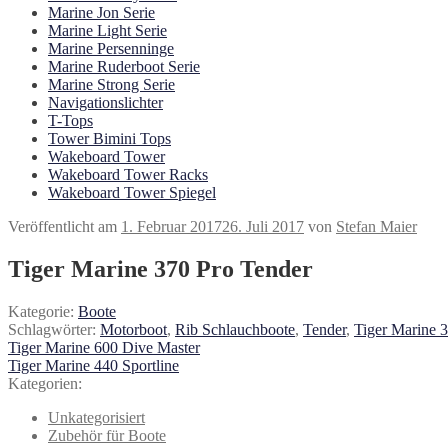
Marine Jon Serie
Marine Light Serie
Marine Persenninge
Marine Ruderboot Serie
Marine Strong Serie
Navigationslichter
T-Tops
Tower Bimini Tops
Wakeboard Tower
Wakeboard Tower Racks
Wakeboard Tower Spiegel
Veröffentlicht am
1. Februar 2017
26. Juli 2017
von
Stefan Maier
Tiger Marine 370 Pro Tender
Kategorie:
Boote
Schlagwörter:
Motorboot
,
Rib Schlauchboote
,
Tender
,
Tiger Marine 
Beitragsnavigation
Vorheriger
Tiger Marine 600 Dive Master
Beitrag:
Nächster
Tiger Marine 440 Sportline
Beitrag:
Kategorien:
Unkategorisiert
Zubehör für Boote