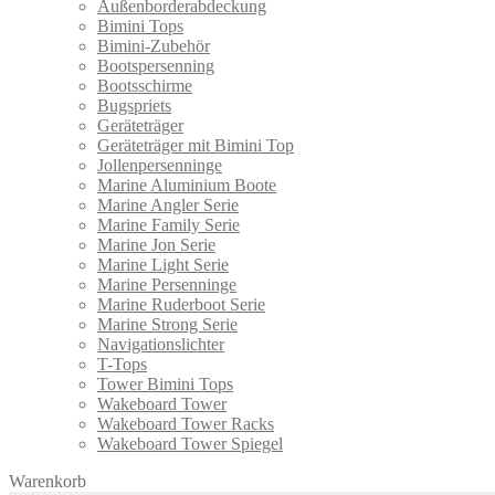
Außenborderabdeckung
Bimini Tops
Bimini-Zubehör
Bootspersenning
Bootsschirme
Bugspriets
Geräteträger
Geräteträger mit Bimini Top
Jollenpersenninge
Marine Aluminium Boote
Marine Angler Serie
Marine Family Serie
Marine Jon Serie
Marine Light Serie
Marine Persenninge
Marine Ruderboot Serie
Marine Strong Serie
Navigationslichter
T-Tops
Tower Bimini Tops
Wakeboard Tower
Wakeboard Tower Racks
Wakeboard Tower Spiegel
Warenkorb