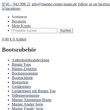
0741 - 942 998 21
info@marine-center-maier.de
follow us on facebo
Sortiment
Beratung
Mein Konto
Suchen
Suchen
nach:
0,00
€
0 Artikel
Bootszubehör
Außenborderabdeckung
Bimini Tops
Bimini-Zubehör
Bootspersenning
Bootsschirme
Bugspriets
Geräteträger
Geräteträger mit Bimini Top
Jollenpersenninge
Marine Aluminium Boote
Marine Angler Serie
Marine Family Serie