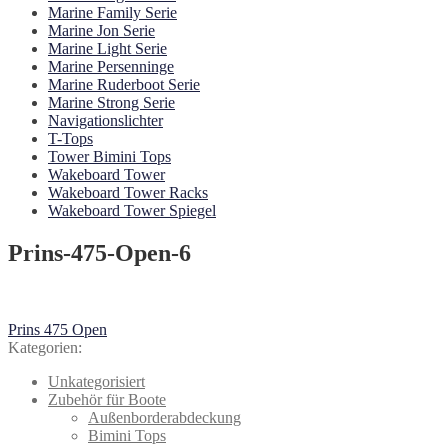
Marine Family Serie
Marine Jon Serie
Marine Light Serie
Marine Persenninge
Marine Ruderboot Serie
Marine Strong Serie
Navigationslichter
T-Tops
Tower Bimini Tops
Wakeboard Tower
Wakeboard Tower Racks
Wakeboard Tower Spiegel
Prins-475-Open-6
Beitragsnavigation
Vorheriger
Prins 475 Open
Beitrag:
Kategorien:
Unkategorisiert
Zubehör für Boote
Außenborderabdeckung
Bimini Tops