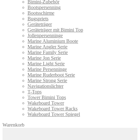
Bimini-Zubehör
Bootspersenning
Bootsschirme
Bugspriets
Geräteträger
Geräteträger mit Bimini Top
Jollenpersenninge
Marine Aluminium Boote
Marine Angler Serie
Marine Family Serie
Marine Jon Serie
Marine Light Serie
Marine Persenninge
Marine Ruderboot Serie
Marine Strong Serie
Navigationslichter
T-Tops
Tower Bimini Tops
Wakeboard Tower
Wakeboard Tower Racks
Wakeboard Tower Spiegel
Warenkorb