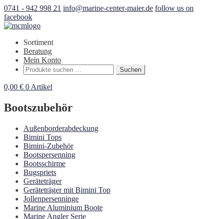
0741 - 942 998 21
info@marine-center-maier.de
follow us on
facebook
Sortiment
Beratung
Mein Konto
Suchen
Suchen
nach:
0,00
€
0 Artikel
Bootszubehör
Außenborderabdeckung
Bimini Tops
Bimini-Zubehör
Bootspersenning
Bootsschirme
Bugspriets
Geräteträger
Geräteträger mit Bimini Top
Jollenpersenninge
Marine Aluminium Boote
Marine Angler Serie