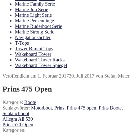
Marine Family Serie
Marine Jon Serie
Marine Light Serie
Marine Persenninge
Marine Ruderboot Serie
Marine Strong Serie
Navigationslichter
T-Tops
Tower Bimini Tops
Wakeboard Tower
Wakeboard Tower Racks
Wakeboard Tower Spiegel
Veröffentlicht am
1. Februar 2017
30. Juli 2017
von
Stefan Maier
Prins 475 Open
Kategorie:
Boote
Schlagwörter:
Motorboot
,
Prins
,
Prins 475 open
,
Prins Boote
,
Schlauchboot
Beitragsnavigation
Vorheriger
Allegra All 530
Beitrag:
Nächster
Prins 570 Open
Beitrag:
Kategorien: