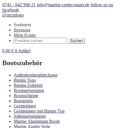
0741 - 942 998 21
info@marine-center-maier.de
follow us on
facebook
Sortiment
Beratung
Mein Konto
Suchen
Suchen
nach:
0,00
€
0 Artikel
Bootszubehör
Außenborderabdeckung
Bimini Tops
Bimini-Zubehör
Bootspersenning
Bootsschirme
Bugspriets
Geräteträger
Geräteträger mit Bimini Top
Jollenpersenninge
Marine Aluminium Boote
Marine Angler Serie