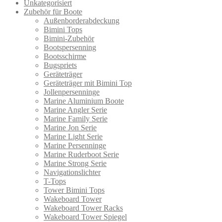
Unkategorisiert
Zubehör für Boote
Außenborderabdeckung
Bimini Tops
Bimini-Zubehör
Bootspersenning
Bootsschirme
Bugspriets
Geräteträger
Geräteträger mit Bimini Top
Jollenpersenninge
Marine Aluminium Boote
Marine Angler Serie
Marine Family Serie
Marine Jon Serie
Marine Light Serie
Marine Persenninge
Marine Ruderboot Serie
Marine Strong Serie
Navigationslichter
T-Tops
Tower Bimini Tops
Wakeboard Tower
Wakeboard Tower Racks
Wakeboard Tower Spiegel