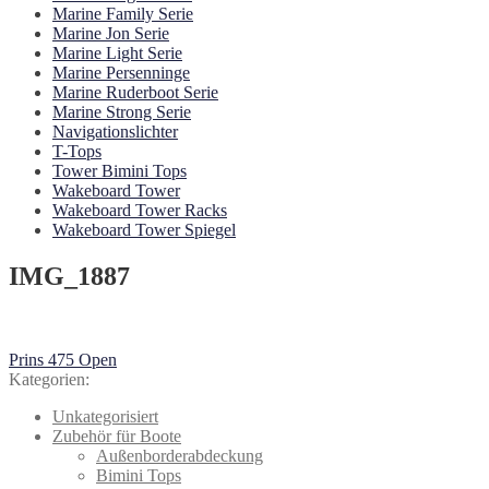
Marine Family Serie
Marine Jon Serie
Marine Light Serie
Marine Persenninge
Marine Ruderboot Serie
Marine Strong Serie
Navigationslichter
T-Tops
Tower Bimini Tops
Wakeboard Tower
Wakeboard Tower Racks
Wakeboard Tower Spiegel
IMG_1887
Beitragsnavigation
Vorheriger
Prins 475 Open
Beitrag:
Kategorien:
Unkategorisiert
Zubehör für Boote
Außenborderabdeckung
Bimini Tops