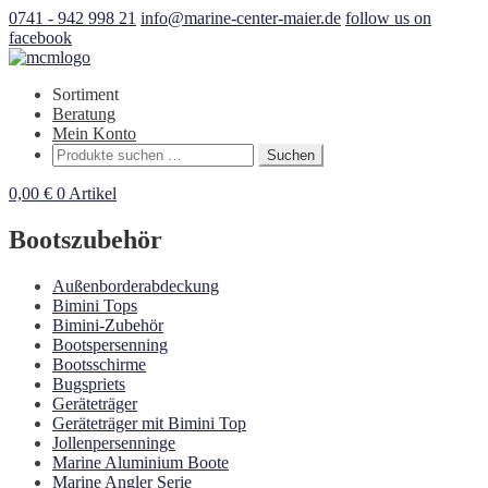
0741 - 942 998 21
info@marine-center-maier.de
follow us on
facebook
Sortiment
Beratung
Mein Konto
Suchen
Suchen
nach:
0,00
€
0 Artikel
Bootszubehör
Außenborderabdeckung
Bimini Tops
Bimini-Zubehör
Bootspersenning
Bootsschirme
Bugspriets
Geräteträger
Geräteträger mit Bimini Top
Jollenpersenninge
Marine Aluminium Boote
Marine Angler Serie