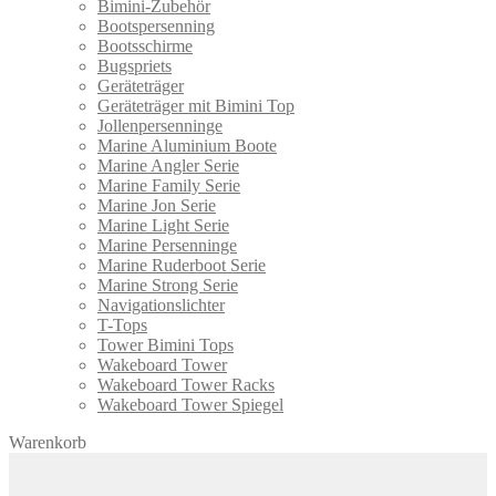
Bimini-Zubehör
Bootspersenning
Bootsschirme
Bugspriets
Geräteträger
Geräteträger mit Bimini Top
Jollenpersenninge
Marine Aluminium Boote
Marine Angler Serie
Marine Family Serie
Marine Jon Serie
Marine Light Serie
Marine Persenninge
Marine Ruderboot Serie
Marine Strong Serie
Navigationslichter
T-Tops
Tower Bimini Tops
Wakeboard Tower
Wakeboard Tower Racks
Wakeboard Tower Spiegel
Warenkorb