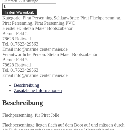
Lieferzeit: Auf Anfrage
Pirat
Flachpersenning
In den Warenkorb
PVC
Kategorie:
Pirat Persenning
Schlagwörter:
Pirat Flachpersenning
,
450g/m²
Pirat Persenning
,
Pirat Persenning PVC
Menge
Hersteller:
Stefan Maier Bootszubehör
Berner Feld 5
78628 Rottweil
Tel. 017623429563
Email info@marine-center-maier.de
Verantwortliche Person:
Stefan Maier Bootszubehör
Berner Feld 5
78628 Rottweil
Tel. 017623429563
Email info@marine-center-maier.de
Beschreibung
Zusätzliche Informationen
Beschreibung
Flachpersenning für Pirat Jolle
Flachpersenninge liegen flach auf dem Boot auf und müssen durch