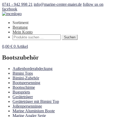
0741 - 942 998 21
info@marine-center-maier.de
follow us on
facebook
Sortiment
Beratung
Mein Konto
Suchen
Suchen
nach:
0,00
€
0 Artikel
Bootszubehör
Außenborderabdeckung
Bimini Tops
Bimini-Zubehör
Bootspersenning
Bootsschirme
Bugspriets
Geräteträger
Geräteträger mit Bimini Top
Jollenpersenninge
Marine Aluminium Boote
Marine Angler Serie