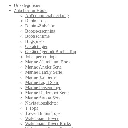
Unkategorisiert
Zubehör für Boote
Außenborderabdeckung
Bimini Tops
Bimini-Zubehör
Bootspersenning
Bootsschirme
Bugspriets
Geräteträger
Geräteträger mit Bimini Top
Jollenpersenninge
Marine Aluminium Boote
Marine Angler Serie
Marine Family Serie
Marine Jon Serie
Marine Light Serie
Marine Persenninge
Marine Ruderboot Serie
Marine Strong Serie
Navigationslichter
T-Tops
Tower Bimini Tops
Wakeboard Tower
Wakeboard Tower Racks