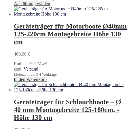
Dieses
Ausführung wählen
Produkt
weist
mehrere
Varianten
Geräteträger für Motorboote Ø40mm
auf.
125-220cm Montagebreite Höhe 130
Die
Optionen
cm
können
auf
469,00
€
der
Produktseite
Enthält 19% MwSt.
gewählt
zzgl.
Versand
werden
Lieferzeit: ca. 3-4 Werktage
In den Warenkorb
Geräteträger für Schlauchboote – Ø
40 mm Montagebreite 125-180cm, -
Höhe 130 cm