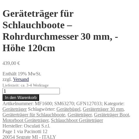
Geräteträger für
Schlauchboote –
Rohrdurchmesser 30 mm, -
Höhe 120cm
439,00
€
Enthält 19% MwSt.
zzgl.
Versand
Lieferzeit: ca. 3-4 Werktage
Geräteträger
für
In den Warenkorb
Schlauchboote
Artikelnummer:
MF1600; SM63270; GFN127033;
Kategorie:
-
Geräteträger
Schlagwörter:
Gerätebügel
,
Geräterträger 30 mm
,
Rohrdurchmesser
Geräterträger für Schlauchboote
,
Geräteträger
,
Geräteträger Boot
,
30
Motorboot Geräteträger
,
Schlauchboot Geräteträger
mm,
Hersteller:
Osculati S.r.l.
-
Page 1 via Pacinotti 12
Höhe
20054 Segrate MI - ITALY