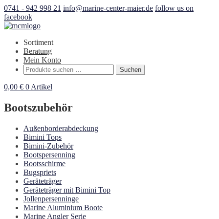
0741 - 942 998 21
info@marine-center-maier.de
follow us on
facebook
Sortiment
Beratung
Mein Konto
Suchen
Suchen
nach:
0,00
€
0 Artikel
Bootszubehör
Außenborderabdeckung
Bimini Tops
Bimini-Zubehör
Bootspersenning
Bootsschirme
Bugspriets
Geräteträger
Geräteträger mit Bimini Top
Jollenpersenninge
Marine Aluminium Boote
Marine Angler Serie