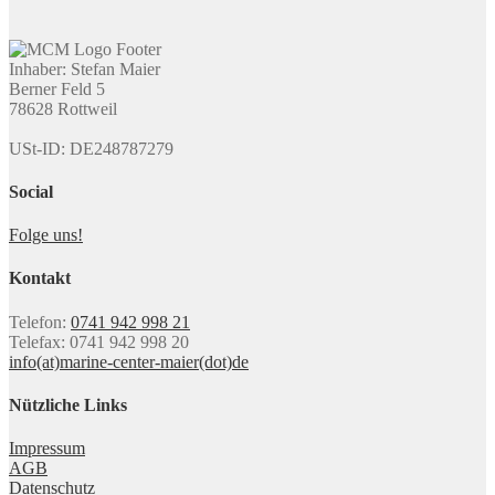
Inhaber: Stefan Maier
Berner Feld 5
78628 Rottweil
USt-ID: DE248787279
Social
Folge uns!
Kontakt
Telefon:
0741 942 998 21
Telefax: 0741 942 998 20
info(at)marine-center-maier(dot)de
Nützliche Links
Impressum
AGB
Datenschutz