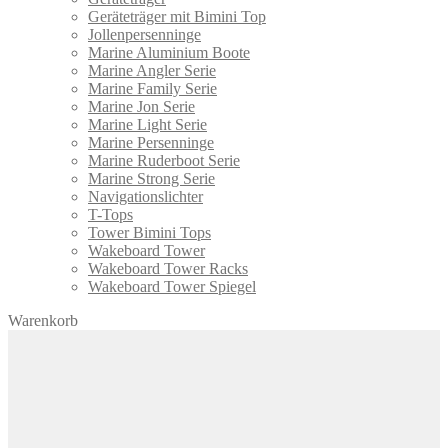
Geräteträger mit Bimini Top
Jollenpersenninge
Marine Aluminium Boote
Marine Angler Serie
Marine Family Serie
Marine Jon Serie
Marine Light Serie
Marine Persenninge
Marine Ruderboot Serie
Marine Strong Serie
Navigationslichter
T-Tops
Tower Bimini Tops
Wakeboard Tower
Wakeboard Tower Racks
Wakeboard Tower Spiegel
Warenkorb