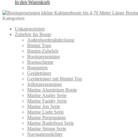
In den Warenkorb
Boots
Kategorien:
Unkategorisiert
Zubehör für Boote
Außenborderabdeckung
Bimini Tops
Bimini-Zubehör
Bootspersenning
Bootsschirme
Bugspriets
Geräteträger
Geräteträger mit Bimini Top
Jollenpersenninge
Marine Aluminium Boote
Marine Angler Serie
Marine Family Serie
Marine Jon Serie
Marine Light Serie
Marine Persenninge
Marine Ruderboot Serie
Marine Strong Serie
Navigationslichter