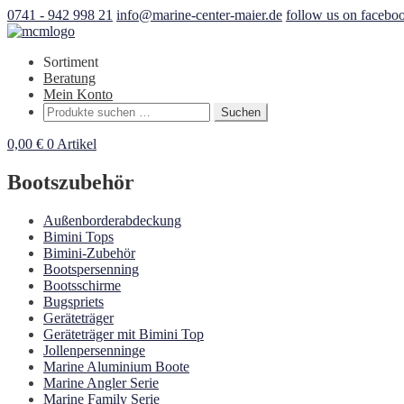
0741 - 942 998 21
info@marine-center-maier.de
follow us on facebo
Sortiment
Beratung
Mein Konto
Suchen
Suchen
nach:
0,00
€
0 Artikel
Bootszubehör
Außenborderabdeckung
Bimini Tops
Bimini-Zubehör
Bootspersenning
Bootsschirme
Bugspriets
Geräteträger
Geräteträger mit Bimini Top
Jollenpersenninge
Marine Aluminium Boote
Marine Angler Serie
Marine Family Serie