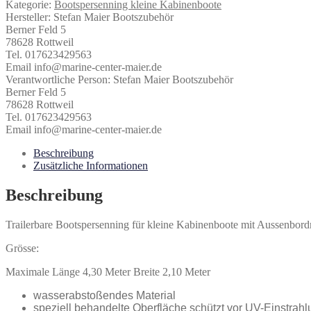
Kategorie:
Bootspersenning kleine Kabinenboote
bis
Hersteller:
Stefan Maier Bootszubehör
4,30
Berner Feld 5
Meter
78628 Rottweil
Länge
Tel. 017623429563
Menge
Email info@marine-center-maier.de
Verantwortliche Person:
Stefan Maier Bootszubehör
Berner Feld 5
78628 Rottweil
Tel. 017623429563
Email info@marine-center-maier.de
Beschreibung
Zusätzliche Informationen
Beschreibung
Trailerbare Bootspersenning für kleine Kabinenboote mit Aussenbor
Grösse:
Maximale Länge 4,30 Meter Breite 2,10 Meter
wasserabstoßendes Material
speziell behandelte Oberfläche schützt vor UV-Einstra