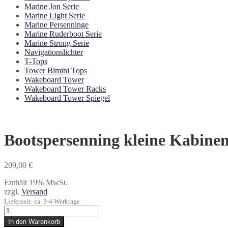
Marine Jon Serie
Marine Light Serie
Marine Persenninge
Marine Ruderboot Serie
Marine Strong Serie
Navigationslichter
T-Tops
Tower Bimini Tops
Wakeboard Tower
Wakeboard Tower Racks
Wakeboard Tower Spiegel
Bootspersenning kleine Kabinen
209,00
€
Enthält 19% MwSt.
zzgl.
Versand
Lieferzeit: ca. 3-4 Werktage
Bootspersenning
kleine
In den Warenkorb
Kabinenboote