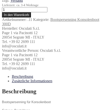
zzgl.
Versand
Lieferzeit: ca. 3-4 Werktage
Bootspersenning
für
In den Warenkorb
Konsolenboote
Artikelnummer:
.11
Kategorie:
Bootspersenning Konsolenboot
bis
300D
6,20
Hersteller:
Osculati S.r.l.
Meter
Page 1 via Pacinotti 12
Menge
20054 Segrate MI - ITALY
Tel. +39 02 2699 111
info@osculati.it
Verantwortliche Person:
Osculati S.r.l.
Page 1 via Pacinotti 12
20054 Segrate MI - ITALY
Tel. +39 02 2699 111
info@osculati.it
Beschreibung
Zusätzliche Informationen
Beschreibung
Bootspersenning für Konsolenboot