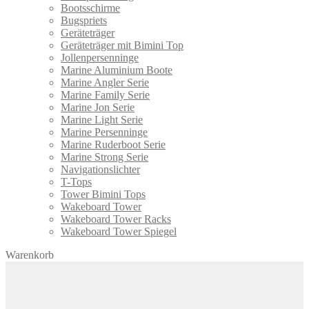
Bootsschirme
Bugspriets
Geräteträger
Geräteträger mit Bimini Top
Jollenpersenninge
Marine Aluminium Boote
Marine Angler Serie
Marine Family Serie
Marine Jon Serie
Marine Light Serie
Marine Persenninge
Marine Ruderboot Serie
Marine Strong Serie
Navigationslichter
T-Tops
Tower Bimini Tops
Wakeboard Tower
Wakeboard Tower Racks
Wakeboard Tower Spiegel
Warenkorb