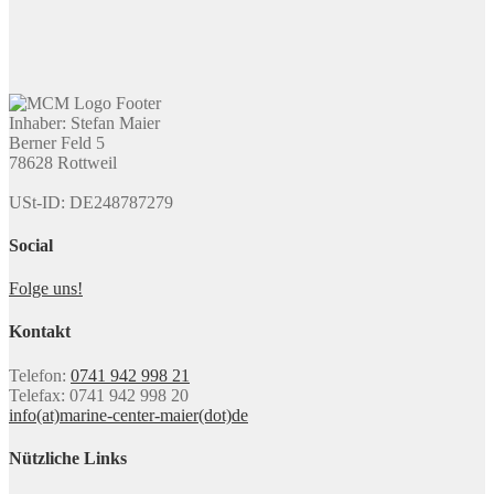
Inhaber: Stefan Maier
Berner Feld 5
78628 Rottweil
USt-ID: DE248787279
Social
Folge uns!
Kontakt
Telefon:
0741 942 998 21
Telefax: 0741 942 998 20
info(at)marine-center-maier(dot)de
Nützliche Links