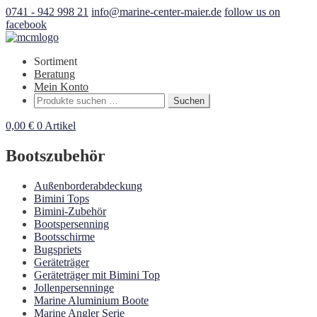
0741 - 942 998 21
info@marine-center-maier.de
follow us on
facebook
Sortiment
Beratung
Mein Konto
Suchen
Suchen
nach:
0,00
€
0 Artikel
Bootszubehör
Außenborderabdeckung
Bimini Tops
Bimini-Zubehör
Bootspersenning
Bootsschirme
Bugspriets
Geräteträger
Geräteträger mit Bimini Top
Jollenpersenninge
Marine Aluminium Boote
Marine Angler Serie