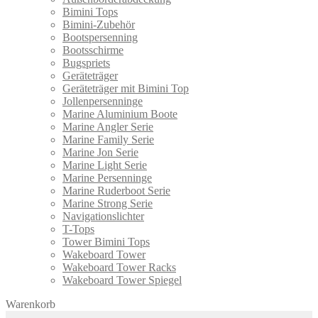
Bimini Tops
Bimini-Zubehör
Bootspersenning
Bootsschirme
Bugspriets
Geräteträger
Geräteträger mit Bimini Top
Jollenpersenninge
Marine Aluminium Boote
Marine Angler Serie
Marine Family Serie
Marine Jon Serie
Marine Light Serie
Marine Persenninge
Marine Ruderboot Serie
Marine Strong Serie
Navigationslichter
T-Tops
Tower Bimini Tops
Wakeboard Tower
Wakeboard Tower Racks
Wakeboard Tower Spiegel
Warenkorb