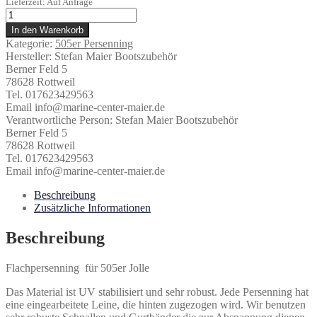
Lieferzeit: Auf Anfrage
505er
Flachpersenning
In den Warenkorb
Polycotton
Kategorie:
505er Persenning
Menge
Hersteller:
Stefan Maier Bootszubehör
Berner Feld 5
78628 Rottweil
Tel. 017623429563
Email info@marine-center-maier.de
Verantwortliche Person:
Stefan Maier Bootszubehör
Berner Feld 5
78628 Rottweil
Tel. 017623429563
Email info@marine-center-maier.de
Beschreibung
Zusätzliche Informationen
Beschreibung
Flachpersenning für 505er Jolle
Das Material ist UV stabilisiert und sehr robust. Jede Persenning hat
eine eingearbeitete Leine, die hinten zugezogen wird. Wir benutzen