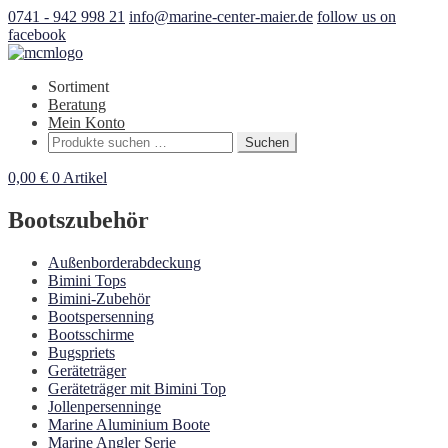
0741 - 942 998 21
info@marine-center-maier.de
follow us on
facebook
Sortiment
Beratung
Mein Konto
Suchen
Suchen
nach:
0,00
€
0 Artikel
Bootszubehör
Außenborderabdeckung
Bimini Tops
Bimini-Zubehör
Bootspersenning
Bootsschirme
Bugspriets
Geräteträger
Geräteträger mit Bimini Top
Jollenpersenninge
Marine Aluminium Boote
Marine Angler Serie