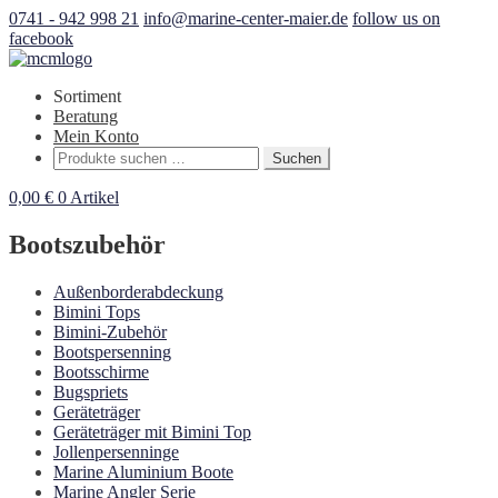
0741 - 942 998 21
info@marine-center-maier.de
follow us on
facebook
Sortiment
Beratung
Mein Konto
Suchen
Suchen
nach:
0,00
€
0 Artikel
Bootszubehör
Außenborderabdeckung
Bimini Tops
Bimini-Zubehör
Bootspersenning
Bootsschirme
Bugspriets
Geräteträger
Geräteträger mit Bimini Top
Jollenpersenninge
Marine Aluminium Boote
Marine Angler Serie