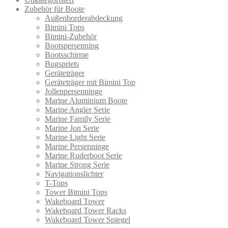
Zubehör für Boote
Außenborderabdeckung
Bimini Tops
Bimini-Zubehör
Bootspersenning
Bootsschirme
Bugspriets
Geräteträger
Geräteträger mit Bimini Top
Jollenpersenninge
Marine Aluminium Boote
Marine Angler Serie
Marine Family Serie
Marine Jon Serie
Marine Light Serie
Marine Persenninge
Marine Ruderboot Serie
Marine Strong Serie
Navigationslichter
T-Tops
Tower Bimini Tops
Wakeboard Tower
Wakeboard Tower Racks
Wakeboard Tower Spiegel