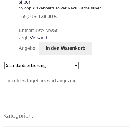
Swoop Wakeboard Tower Rack Farbe silber
Ursprünglicher
Aktueller
169,00
€
139,00
€
Preis
Preis
Enthält 19% MwSt.
war:
ist:
zzgl.
Versand
169,00 €
139,00 €.
Angebot!
In den Warenkorb
Einzelnes Ergebnis wird angezeigt
Kategorien: