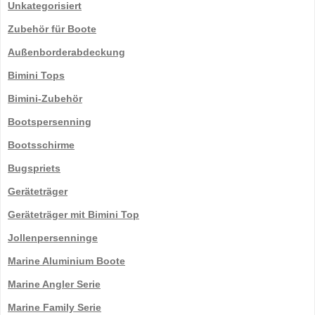
Unkategorisiert
Zubehör für Boote
Außenborderabdeckung
Bimini Tops
Bimini-Zubehör
Bootspersenning
Bootsschirme
Bugspriets
Geräteträger
Geräteträger mit Bimini Top
Jollenpersenninge
Marine Aluminium Boote
Marine Angler Serie
Marine Family Serie