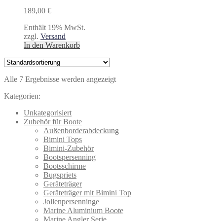
189,00
€
Enthält 19% MwSt.
zzgl.
Versand
In den Warenkorb
Alle 7 Ergebnisse werden angezeigt
Kategorien:
Unkategorisiert
Zubehör für Boote
Außenborderabdeckung
Bimini Tops
Bimini-Zubehör
Bootspersenning
Bootsschirme
Bugspriets
Geräteträger
Geräteträger mit Bimini Top
Jollenpersenninge
Marine Aluminium Boote
Marine Angler Serie