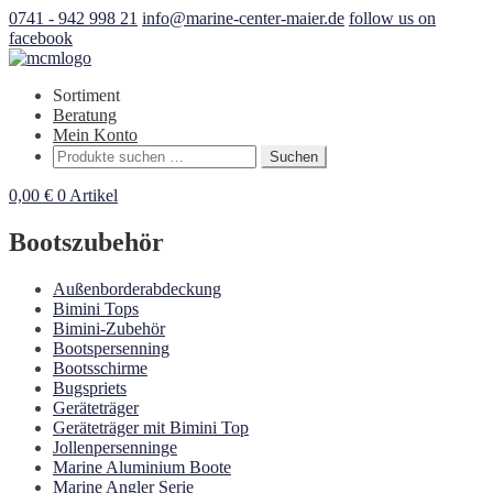
0741 - 942 998 21
info@marine-center-maier.de
follow us on
facebook
Sortiment
Beratung
Mein Konto
Suchen
Suchen
nach:
0,00
€
0 Artikel
Bootszubehör
Außenborderabdeckung
Bimini Tops
Bimini-Zubehör
Bootspersenning
Bootsschirme
Bugspriets
Geräteträger
Geräteträger mit Bimini Top
Jollenpersenninge
Marine Aluminium Boote
Marine Angler Serie