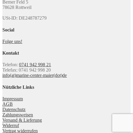
Berner Feld 5
78628 Rottweil
USt-ID: DE248787279
Social
Folge uns!
Kontakt
Telefon:
0741 942 998 21
Telefax: 0741 942 998 20
info(at)marine-center-maier(dot)de
Nützliche Links
Impressum
AGB
Datenschutz
Zahlungsweisen
Versand & Lieferung
Widerruf
Vertrag widerrufen