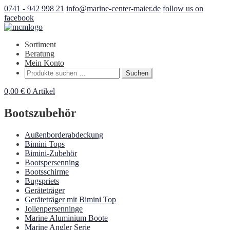
0741 - 942 998 21
info@marine-center-maier.de
follow us on
facebook
Sortiment
Beratung
Mein Konto
Suchen
Suchen
nach:
0,00
€
0 Artikel
Bootszubehör
Außenborderabdeckung
Bimini Tops
Bimini-Zubehör
Bootspersenning
Bootsschirme
Bugspriets
Geräteträger
Geräteträger mit Bimini Top
Jollenpersenninge
Marine Aluminium Boote
Marine Angler Serie