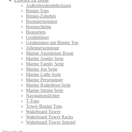
Zubehör für Boote
Außenborderabdeckung
Bimini Tops
Bimini-Zubehör
Bootspersenning
Bootsschirme
Bugspriets
Geräteträger
Geräteträger mit Bimini Top
Jollenpersenninge
Marine Aluminium Boote
Marine Angler Serie
Marine Family Serie
Marine Jon Serie
Marine Light Serie
Marine Persenninge
Marine Ruderboot Serie
Marine Strong Serie
Navigationslichter
T-Tops
Tower Bimini Tops
Wakeboard Tower
Wakeboard Tower Racks
Wakeboard Tower Spiegel