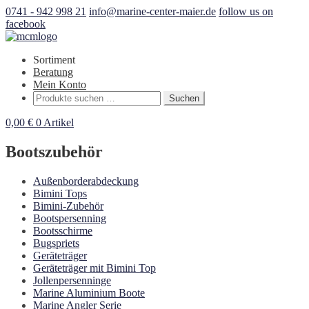
0741 - 942 998 21
info@marine-center-maier.de
follow us on
facebook
Sortiment
Beratung
Mein Konto
Suchen
Suchen
nach:
0,00
€
0 Artikel
Bootszubehör
Außenborderabdeckung
Bimini Tops
Bimini-Zubehör
Bootspersenning
Bootsschirme
Bugspriets
Geräteträger
Geräteträger mit Bimini Top
Jollenpersenninge
Marine Aluminium Boote
Marine Angler Serie