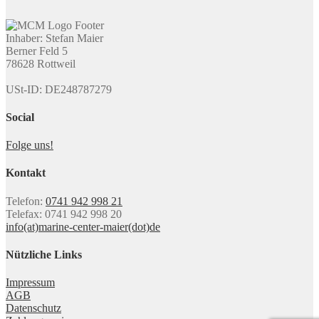
Inhaber: Stefan Maier
Berner Feld 5
78628 Rottweil
USt-ID: DE248787279
Social
Folge uns!
Kontakt
Telefon:
0741 942 998 21
Telefax: 0741 942 998 20
info(at)marine-center-maier(dot)de
Nützliche Links
Impressum
AGB
Datenschutz