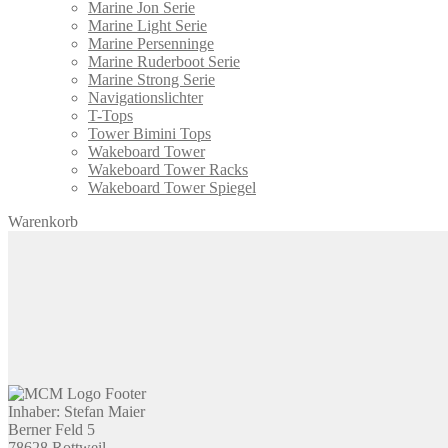
Marine Jon Serie
Marine Light Serie
Marine Persenninge
Marine Ruderboot Serie
Marine Strong Serie
Navigationslichter
T-Tops
Tower Bimini Tops
Wakeboard Tower
Wakeboard Tower Racks
Wakeboard Tower Spiegel
Warenkorb
Inhaber: Stefan Maier
Berner Feld 5
78628 Rottweil