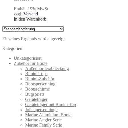
Enthält 19% MwSt.
zzgl.
Versand
In den Warenkorb
Einzelnes Ergebnis wird angezeigt
Kategorien:
Unkategorisiert
Zubehör für Boote
Außenborderabdeckung
Bimini Tops
Bimini-Zubehör
Bootspersenning
Bootsschirme
Bugspriets
Geräteträger
Geräteträger mit Bimini Top
Jollenpersenninge
Marine Aluminium Boote
Marine Angler Serie
Marine Family Serie