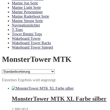
Marine Jon Serie
Marine Light Serie
Marine Persenninge
Marine Ruderboot Serie
Marine Strong Serie
Navigationslichter
T-Tops
Tower Bimini Tops
Wakeboard Tower
Wakeboard Tower Racks
Wakeboard Tower Spiegel
MonsterTower MTK
Einzelnes Ergebnis wird angezeigt
MonsterTower MTK XL Farbe silber
1.880,00
€