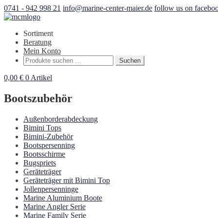
0741 - 942 998 21
info@marine-center-maier.de
follow us on facebo
Sortiment
Beratung
Mein Konto
Suchen
Suchen
nach:
0,00
€
0 Artikel
Bootszubehör
Außenborderabdeckung
Bimini Tops
Bimini-Zubehör
Bootspersenning
Bootsschirme
Bugspriets
Geräteträger
Geräteträger mit Bimini Top
Jollenpersenninge
Marine Aluminium Boote
Marine Angler Serie
Marine Family Serie