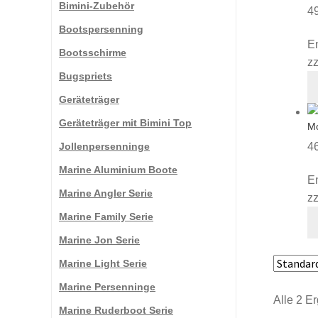
Bimini-Zubehör
4
Bootspersenning
E
Bootsschirme
zz
Bugspriets
Geräteträger
Geräteträger mit Bimini Top
Mo
Jollenpersenninge
4
Marine Aluminium Boote
E
Marine Angler Serie
zz
Marine Family Serie
Marine Jon Serie
Marine Light Serie
Marine Persenninge
Alle 2 E
Marine Ruderboot Serie