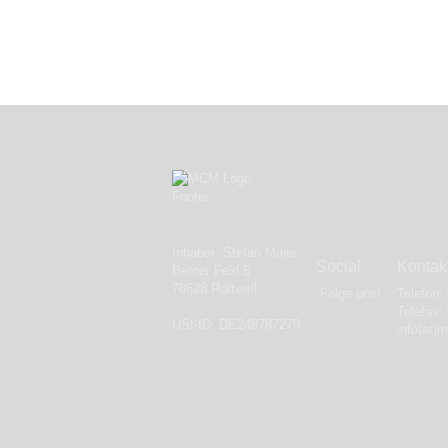
Inhaber: Stefan Maier
Social
Kontak
Berner Feld 5
78628 Rottweil
Folge uns!
Telefon:
Telefax:
USt-ID: DE248787279
info(at)