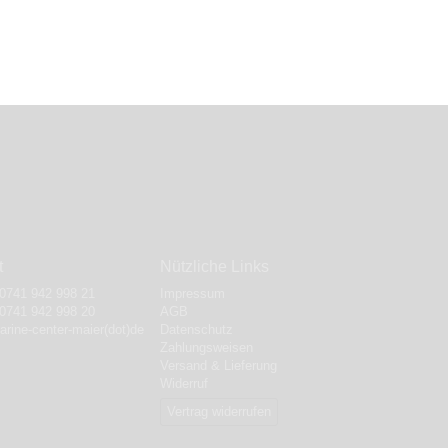
t
Nützliche Links
0741 942 998 21
Impressum
 0741 942 998 20
AGB
marine-center-maier(dot)de
Datenschutz
Zahlungsweisen
Versand & Lieferung
Widerruf
Vertrag widerrufen