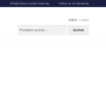
info@marine-center-maier.de
follow us on facebook
0,00
€
0 Artikel
SUCHEN
Suchen
NACH: