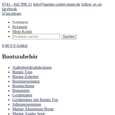
0741 - 942 998 21
info@marine-center-maier.de
follow us on
facebook
Sortiment
Beratung
Mein Konto
Suchen
Suchen
nach:
0,00
€
0 Artikel
Bootszubehör
Außenborderabdeckung
Bimini Tops
Bimini-Zubehör
Bootspersenning
Bootsschirme
Bugspriets
Geräteträger
Geräteträger mit Bimini Top
Jollenpersenninge
Marine Aluminium Boote
Marine Angler Serie