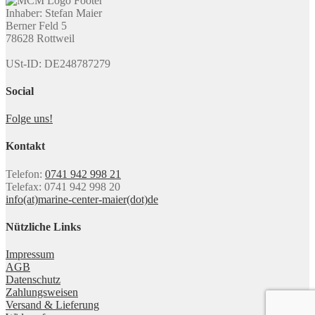
Inhaber: Stefan Maier
Berner Feld 5
78628 Rottweil
USt-ID: DE248787279
Social
Folge uns!
Kontakt
Telefon:
0741 942 998 21
Telefax: 0741 942 998 20
info(at)marine-center-maier(dot)de
Nützliche Links
Impressum
AGB
Datenschutz
Zahlungsweisen
Versand & Lieferung