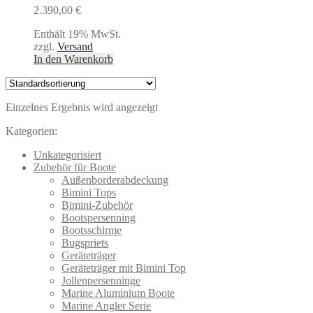
2.390,00
€
Enthält 19% MwSt.
zzgl.
Versand
In den Warenkorb
Einzelnes Ergebnis wird angezeigt
Kategorien:
Unkategorisiert
Zubehör für Boote
Außenborderabdeckung
Bimini Tops
Bimini-Zubehör
Bootspersenning
Bootsschirme
Bugspriets
Geräteträger
Geräteträger mit Bimini Top
Jollenpersenninge
Marine Aluminium Boote
Marine Angler Serie