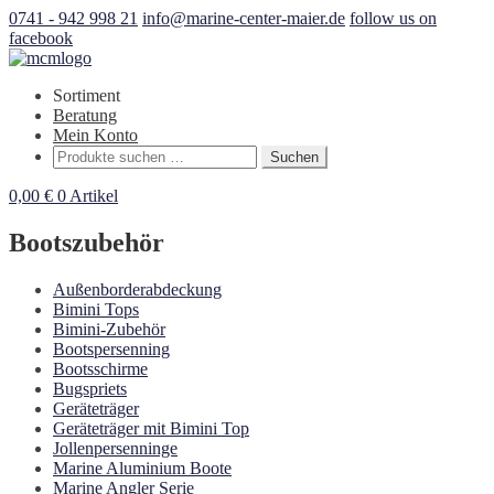
0741 - 942 998 21
info@marine-center-maier.de
follow us on
facebook
Sortiment
Beratung
Mein Konto
Suchen
Suchen
nach:
0,00
€
0 Artikel
Bootszubehör
Außenborderabdeckung
Bimini Tops
Bimini-Zubehör
Bootspersenning
Bootsschirme
Bugspriets
Geräteträger
Geräteträger mit Bimini Top
Jollenpersenninge
Marine Aluminium Boote
Marine Angler Serie