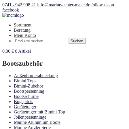
0741 - 942 998 21
info@marine-center-maier.de
follow us on
facebook
Sortiment
Beratung
Mein Konto
Suchen
Suchen
nach:
0,00
€
0 Artikel
Bootszubehör
Außenborderabdeckung
Bimini Tops
Bimini-Zubehör
Bootspersenning
Bootsschirme
Bugspriets
Geräteträger
Geräteträger mit Bimini Top
Jollenpersenninge
Marine Aluminium Boote
Marine Angler Serie