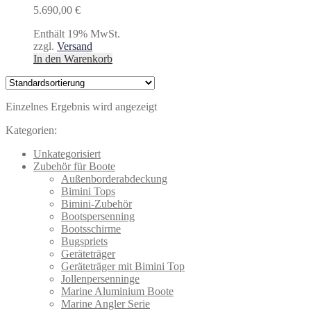
5.690,00
€
Enthält 19% MwSt.
zzgl.
Versand
In den Warenkorb
Einzelnes Ergebnis wird angezeigt
Kategorien:
Unkategorisiert
Zubehör für Boote
Außenborderabdeckung
Bimini Tops
Bimini-Zubehör
Bootspersenning
Bootsschirme
Bugspriets
Geräteträger
Geräteträger mit Bimini Top
Jollenpersenninge
Marine Aluminium Boote
Marine Angler Serie