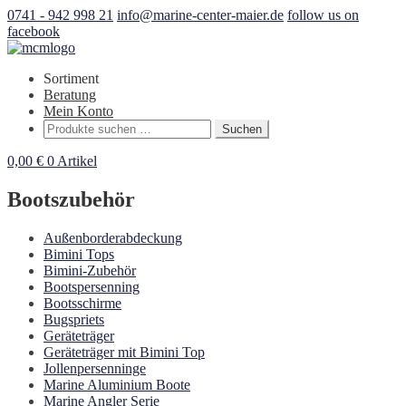
0741 - 942 998 21
info@marine-center-maier.de
follow us on
facebook
Sortiment
Beratung
Mein Konto
Suchen
Suchen
nach:
0,00
€
0 Artikel
Bootszubehör
Außenborderabdeckung
Bimini Tops
Bimini-Zubehör
Bootspersenning
Bootsschirme
Bugspriets
Geräteträger
Geräteträger mit Bimini Top
Jollenpersenninge
Marine Aluminium Boote
Marine Angler Serie