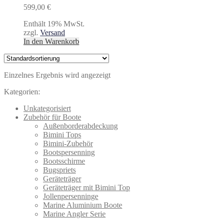
599,00
€
Enthält 19% MwSt.
zzgl.
Versand
In den Warenkorb
Einzelnes Ergebnis wird angezeigt
Kategorien:
Unkategorisiert
Zubehör für Boote
Außenborderabdeckung
Bimini Tops
Bimini-Zubehör
Bootspersenning
Bootsschirme
Bugspriets
Geräteträger
Geräteträger mit Bimini Top
Jollenpersenninge
Marine Aluminium Boote
Marine Angler Serie