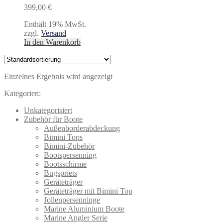
399,00
€
Enthält 19% MwSt.
zzgl.
Versand
In den Warenkorb
Einzelnes Ergebnis wird angezeigt
Kategorien:
Unkategorisiert
Zubehör für Boote
Außenborderabdeckung
Bimini Tops
Bimini-Zubehör
Bootspersenning
Bootsschirme
Bugspriets
Geräteträger
Geräteträger mit Bimini Top
Jollenpersenninge
Marine Aluminium Boote
Marine Angler Serie