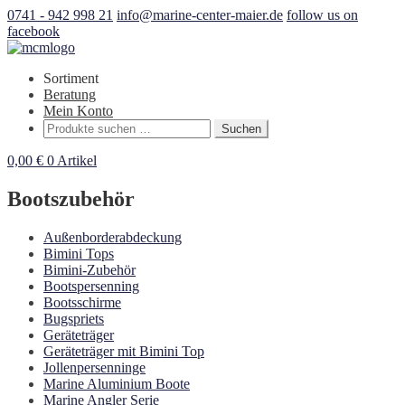
0741 - 942 998 21
info@marine-center-maier.de
follow us on
facebook
Sortiment
Beratung
Mein Konto
Suchen
Suchen
nach:
0,00
€
0 Artikel
Bootszubehör
Außenborderabdeckung
Bimini Tops
Bimini-Zubehör
Bootspersenning
Bootsschirme
Bugspriets
Geräteträger
Geräteträger mit Bimini Top
Jollenpersenninge
Marine Aluminium Boote
Marine Angler Serie