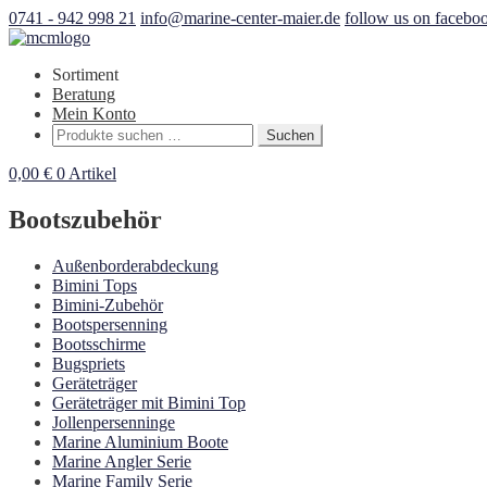
0741 - 942 998 21
info@marine-center-maier.de
follow us on facebo
Sortiment
Beratung
Mein Konto
Suchen
Suchen
nach:
0,00
€
0 Artikel
Bootszubehör
Außenborderabdeckung
Bimini Tops
Bimini-Zubehör
Bootspersenning
Bootsschirme
Bugspriets
Geräteträger
Geräteträger mit Bimini Top
Jollenpersenninge
Marine Aluminium Boote
Marine Angler Serie
Marine Family Serie