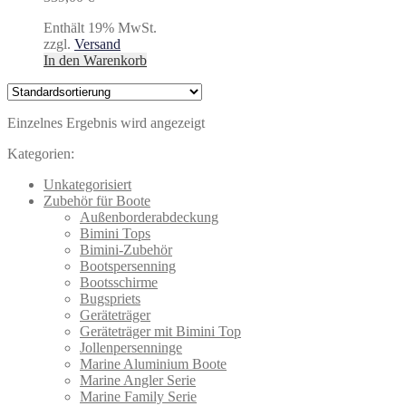
Enthält 19% MwSt.
zzgl.
Versand
In den Warenkorb
Einzelnes Ergebnis wird angezeigt
Kategorien:
Unkategorisiert
Zubehör für Boote
Außenborderabdeckung
Bimini Tops
Bimini-Zubehör
Bootspersenning
Bootsschirme
Bugspriets
Geräteträger
Geräteträger mit Bimini Top
Jollenpersenninge
Marine Aluminium Boote
Marine Angler Serie
Marine Family Serie