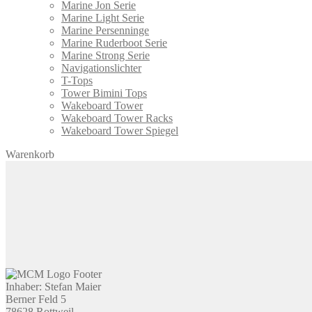
Marine Jon Serie
Marine Light Serie
Marine Persenninge
Marine Ruderboot Serie
Marine Strong Serie
Navigationslichter
T-Tops
Tower Bimini Tops
Wakeboard Tower
Wakeboard Tower Racks
Wakeboard Tower Spiegel
Warenkorb
Inhaber: Stefan Maier
Berner Feld 5
78628 Rottweil