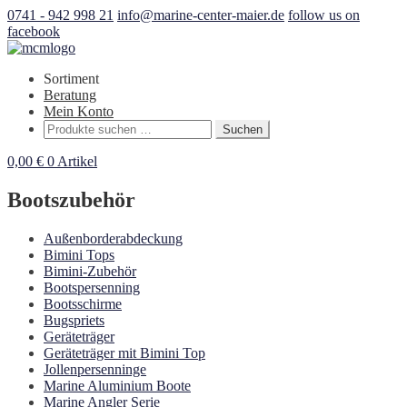
0741 - 942 998 21
info@marine-center-maier.de
follow us on
facebook
Sortiment
Beratung
Mein Konto
Suchen
Suchen
nach:
0,00
€
0 Artikel
Bootszubehör
Außenborderabdeckung
Bimini Tops
Bimini-Zubehör
Bootspersenning
Bootsschirme
Bugspriets
Geräteträger
Geräteträger mit Bimini Top
Jollenpersenninge
Marine Aluminium Boote
Marine Angler Serie