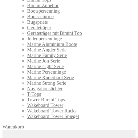
Bimini-Zubehör
Bootspersenning
Bootsschirme
Bugspriets
Geräteträger
Geräteträger mit Bimini Top
Jollenpersenninge
Marine Aluminium Boote
Marine Angler Serie
Marine Family Serie
Marine Jon Serie
Marine Light Serie
Marine Persenninge
Marine Ruderboot Serie
Marine Strong Serie
Navigationslichter
T-Tops
Tower Bimini Tops
Wakeboard Tower
Wakeboard Tower Racks
Wakeboard Tower Spiegel
Warenkorb