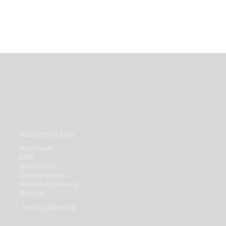
Nützliche Links
Impressum
AGB
Datenschutz
Zahlungsweisen
Versand & Lieferung
Widerruf
Vertrag widerrufen