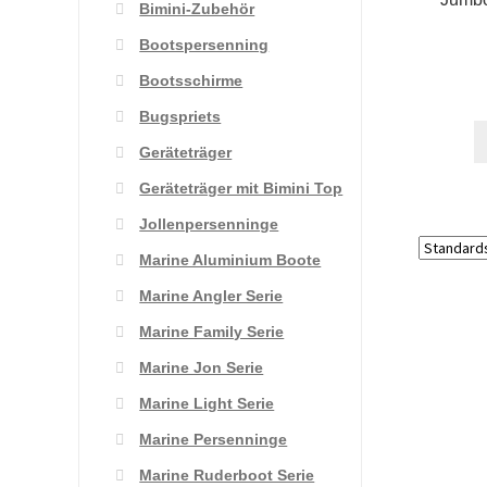
Bimini-Zubehör
Bootspersenning
Bootsschirme
Bugspriets
Geräteträger
Geräteträger mit Bimini Top
Jollenpersenninge
Marine Aluminium Boote
Marine Angler Serie
Marine Family Serie
Marine Jon Serie
Marine Light Serie
Marine Persenninge
Marine Ruderboot Serie