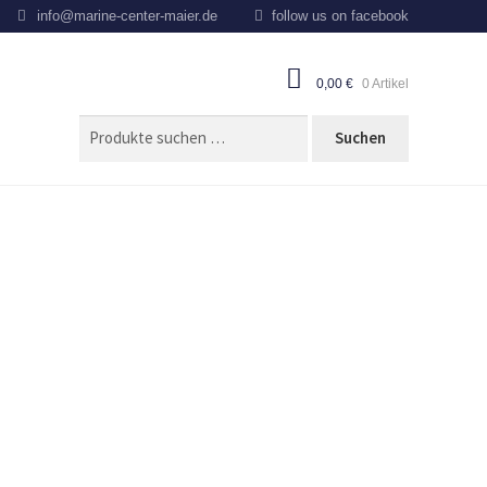
info@marine-center-maier.de
follow us on facebook
0,00
€
0 Artikel
SUCHEN
Suchen
NACH: