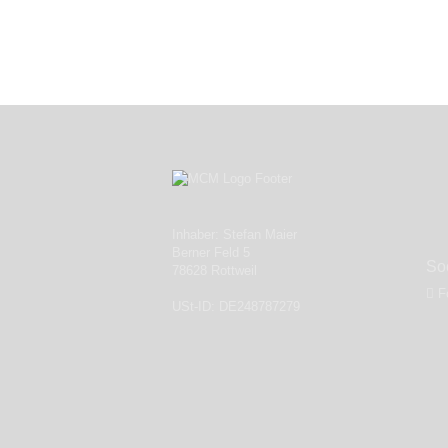
Inhaber: Stefan Maier
Berner Feld 5
So
78628 Rottweil
F
USt-ID: DE248787279