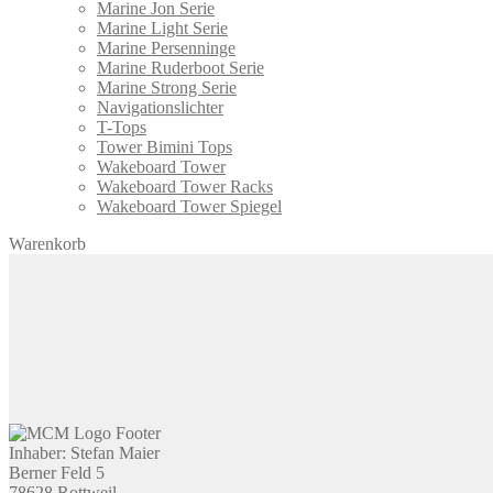
Marine Jon Serie
Marine Light Serie
Marine Persenninge
Marine Ruderboot Serie
Marine Strong Serie
Navigationslichter
T-Tops
Tower Bimini Tops
Wakeboard Tower
Wakeboard Tower Racks
Wakeboard Tower Spiegel
Warenkorb
Inhaber: Stefan Maier
Berner Feld 5
78628 Rottweil