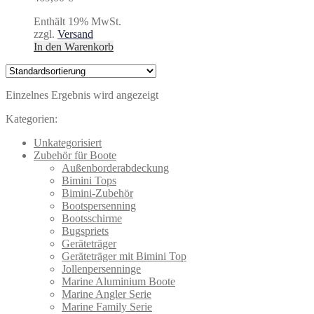
Enthält 19% MwSt.
zzgl.
Versand
In den Warenkorb
Einzelnes Ergebnis wird angezeigt
Kategorien:
Unkategorisiert
Zubehör für Boote
Außenborderabdeckung
Bimini Tops
Bimini-Zubehör
Bootspersenning
Bootsschirme
Bugspriets
Geräteträger
Geräteträger mit Bimini Top
Jollenpersenninge
Marine Aluminium Boote
Marine Angler Serie
Marine Family Serie