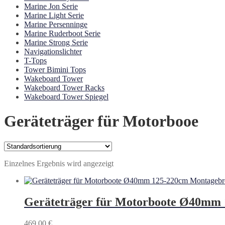
Marine Jon Serie
Marine Light Serie
Marine Persenninge
Marine Ruderboot Serie
Marine Strong Serie
Navigationslichter
T-Tops
Tower Bimini Tops
Wakeboard Tower
Wakeboard Tower Racks
Wakeboard Tower Spiegel
Geräteträger für Motorbooe
Einzelnes Ergebnis wird angezeigt
Geräteträger für Motorboote Ø40mm 
469,00
€