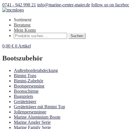
0741 - 942 998 21
info@marine-center-maier.de
follow us on facebo
Sortiment
Beratung
Mein Konto
Suchen
Suchen
nach:
0,00
€
0 Artikel
Bootszubehör
Außenborderabdeckung
Bimini Tops
Bimini-Zubehör
Bootspersenning
Bootsschirme
Bugspriets
Geräteträger
Geräteträger mit Bimini Top
Jollenpersenninge
Marine Aluminium Boote
Marine Angler Serie
Marine Family Serie