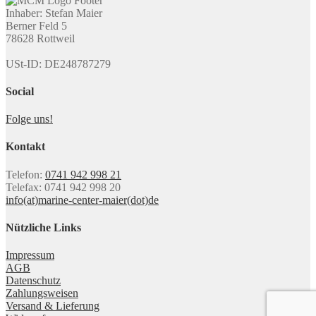
Inhaber: Stefan Maier
Berner Feld 5
78628 Rottweil
USt-ID: DE248787279
Social
Folge uns!
Kontakt
Telefon:
0741 942 998 21
Telefax: 0741 942 998 20
info(at)marine-center-maier(dot)de
Nützliche Links
Impressum
AGB
Datenschutz
Zahlungsweisen
Versand & Lieferung