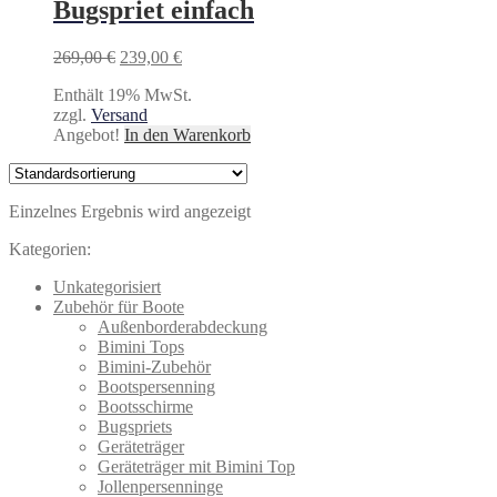
Bugspriet einfach
Ursprünglicher
Aktueller
269,00
€
239,00
€
Preis
Preis
Enthält 19% MwSt.
war:
ist:
zzgl.
Versand
269,00 €
239,00 €.
Angebot!
In den Warenkorb
Einzelnes Ergebnis wird angezeigt
Kategorien:
Unkategorisiert
Zubehör für Boote
Außenborderabdeckung
Bimini Tops
Bimini-Zubehör
Bootspersenning
Bootsschirme
Bugspriets
Geräteträger
Geräteträger mit Bimini Top
Jollenpersenninge