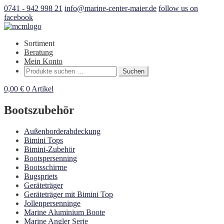
0741 - 942 998 21
info@marine-center-maier.de
follow us on
facebook
Sortiment
Beratung
Mein Konto
Suchen
Suchen
nach:
0,00
€
0 Artikel
Bootszubehör
Außenborderabdeckung
Bimini Tops
Bimini-Zubehör
Bootspersenning
Bootsschirme
Bugspriets
Geräteträger
Geräteträger mit Bimini Top
Jollenpersenninge
Marine Aluminium Boote
Marine Angler Serie