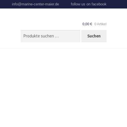
info@marine-center-maier.de
follow us on facebook
0,00
€
0 Artikel
SUCHEN
Suchen
NACH: