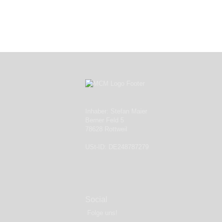
Inhaber: Stefan Maier
Berner Feld 5
78628 Rottweil
USt-ID: DE248787279
Social
Folge uns!