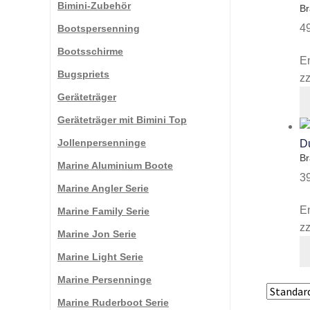
Bimini-Zubehör
Br
4
Bootspersenning
Bootsschirme
E
Bugspriets
zz
Geräteträger
Geräteträger mit Bimini Top
Jollenpersenninge
Br
Marine Aluminium Boote
3
Marine Angler Serie
E
Marine Family Serie
zz
Marine Jon Serie
Marine Light Serie
Marine Persenninge
Marine Ruderboot Serie