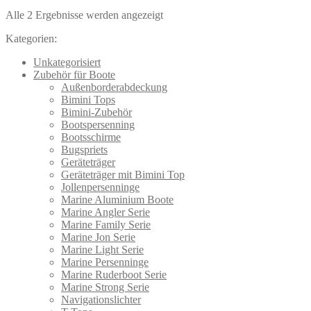
Alle 2 Ergebnisse werden angezeigt
Kategorien:
Unkategorisiert
Zubehör für Boote
Außenborderabdeckung
Bimini Tops
Bimini-Zubehör
Bootspersenning
Bootsschirme
Bugspriets
Geräteträger
Geräteträger mit Bimini Top
Jollenpersenninge
Marine Aluminium Boote
Marine Angler Serie
Marine Family Serie
Marine Jon Serie
Marine Light Serie
Marine Persenninge
Marine Ruderboot Serie
Marine Strong Serie
Navigationslichter