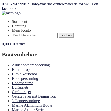
0741 - 942 998 21
info@marine-center-maier.de
follow us on
facebook
Sortiment
Beratung
Mein Konto
Suchen
Suchen
nach:
0,00
€
0 Artikel
Bootszubehör
Außenborderabdeckung
Bimini Tops
Bimini-Zubehör
Bootspersenning
Bootsschirme
Bugspriets
Geräteträger
Geräteträger mit Bimini Top
Jollenpersenninge
Marine Aluminium Boote
Marine Angler Serie