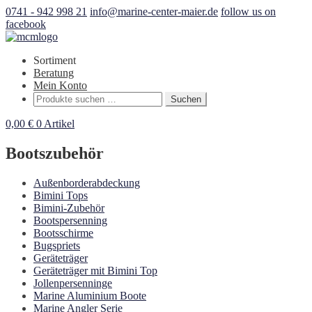
0741 - 942 998 21
info@marine-center-maier.de
follow us on
facebook
Sortiment
Beratung
Mein Konto
Suchen
Suchen
nach:
0,00
€
0 Artikel
Bootszubehör
Außenborderabdeckung
Bimini Tops
Bimini-Zubehör
Bootspersenning
Bootsschirme
Bugspriets
Geräteträger
Geräteträger mit Bimini Top
Jollenpersenninge
Marine Aluminium Boote
Marine Angler Serie