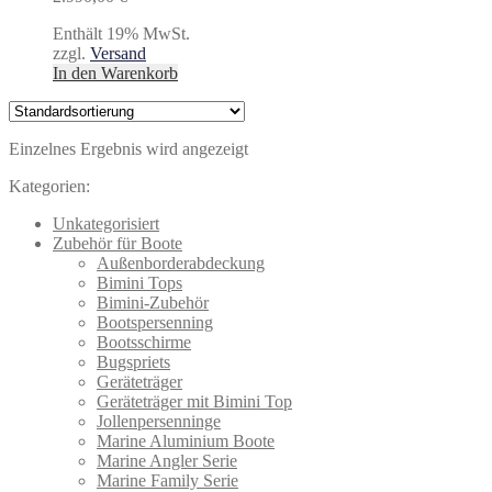
Enthält 19% MwSt.
zzgl.
Versand
In den Warenkorb
Einzelnes Ergebnis wird angezeigt
Kategorien:
Unkategorisiert
Zubehör für Boote
Außenborderabdeckung
Bimini Tops
Bimini-Zubehör
Bootspersenning
Bootsschirme
Bugspriets
Geräteträger
Geräteträger mit Bimini Top
Jollenpersenninge
Marine Aluminium Boote
Marine Angler Serie
Marine Family Serie