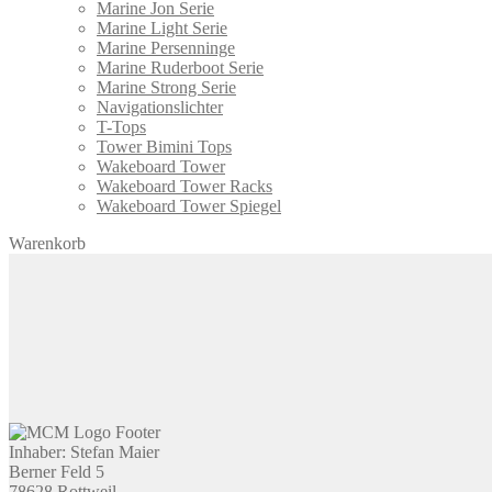
Marine Jon Serie
Marine Light Serie
Marine Persenninge
Marine Ruderboot Serie
Marine Strong Serie
Navigationslichter
T-Tops
Tower Bimini Tops
Wakeboard Tower
Wakeboard Tower Racks
Wakeboard Tower Spiegel
Warenkorb
Inhaber: Stefan Maier
Berner Feld 5
78628 Rottweil