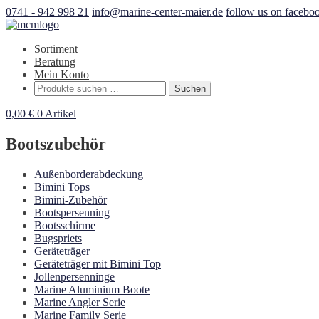
0741 - 942 998 21
info@marine-center-maier.de
follow us on facebo
Sortiment
Beratung
Mein Konto
Suchen
Suchen
nach:
0,00
€
0 Artikel
Bootszubehör
Außenborderabdeckung
Bimini Tops
Bimini-Zubehör
Bootspersenning
Bootsschirme
Bugspriets
Geräteträger
Geräteträger mit Bimini Top
Jollenpersenninge
Marine Aluminium Boote
Marine Angler Serie
Marine Family Serie