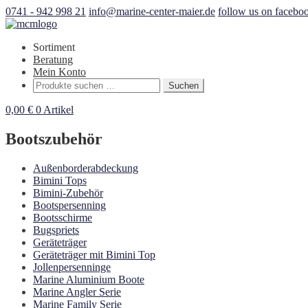
0741 - 942 998 21
info@marine-center-maier.de
follow us on facebo
Sortiment
Beratung
Mein Konto
Suchen
Suchen
nach:
0,00
€
0 Artikel
Bootszubehör
Außenborderabdeckung
Bimini Tops
Bimini-Zubehör
Bootspersenning
Bootsschirme
Bugspriets
Geräteträger
Geräteträger mit Bimini Top
Jollenpersenninge
Marine Aluminium Boote
Marine Angler Serie
Marine Family Serie