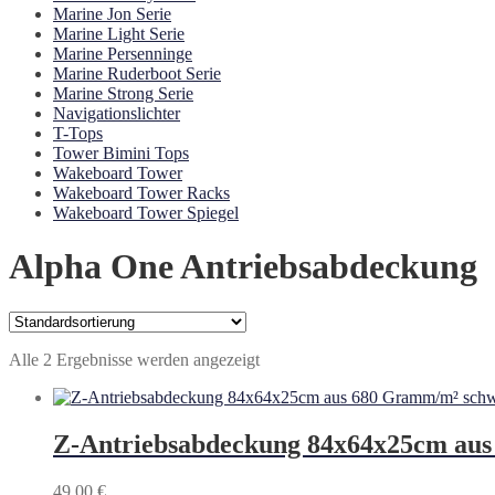
Marine Jon Serie
Marine Light Serie
Marine Persenninge
Marine Ruderboot Serie
Marine Strong Serie
Navigationslichter
T-Tops
Tower Bimini Tops
Wakeboard Tower
Wakeboard Tower Racks
Wakeboard Tower Spiegel
Alpha One Antriebsabdeckung
Alle 2 Ergebnisse werden angezeigt
Z-Antriebsabdeckung 84x64x25cm au
49,00
€