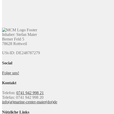
Inhaber: Stefan Maier
Berner Feld 5
78628 Rottweil
USt-ID: DE248787279
Social
Folge uns!
Kontakt
Telefon:
0741 942 998 21
Telefax: 0741 942 998 20
info(at)marine-center-maier(dot)de
Nützliche Links