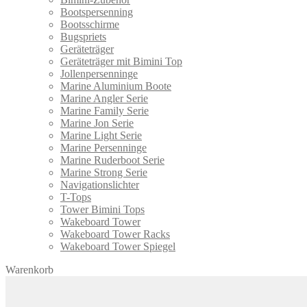
Bootspersenning
Bootsschirme
Bugspriets
Geräteträger
Geräteträger mit Bimini Top
Jollenpersenninge
Marine Aluminium Boote
Marine Angler Serie
Marine Family Serie
Marine Jon Serie
Marine Light Serie
Marine Persenninge
Marine Ruderboot Serie
Marine Strong Serie
Navigationslichter
T-Tops
Tower Bimini Tops
Wakeboard Tower
Wakeboard Tower Racks
Wakeboard Tower Spiegel
Warenkorb