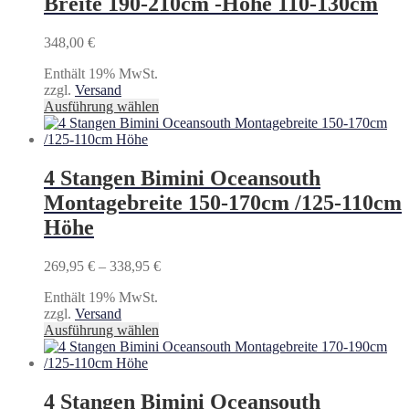
Breite 190-210cm -Höhe 110-130cm
Die
Optionen
können
348,00
€
auf
der
Enthält 19% MwSt.
Produktseite
zzgl.
Versand
gewählt
Dieses
Ausführung wählen
werden
Produkt
weist
mehrere
Varianten
4 Stangen Bimini Oceansouth
auf.
Montagebreite 150-170cm /125-110cm
Die
Optionen
Höhe
können
auf
Preisspanne:
269,95
€
–
338,95
€
der
269,95 €
Produktseite
Enthält 19% MwSt.
bis
gewählt
zzgl.
Versand
338,95 €
werden
Dieses
Ausführung wählen
Produkt
weist
mehrere
Varianten
4 Stangen Bimini Oceansouth