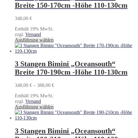
Breite 150-170cm -Höhe 110-130cm
348,00
€
Enthält 19% MwSt.
zzgl.
Versand
Dieses
Ausführung wählen
Produkt
weist
mehrere
Varianten
3 Stangen Bimini „Oceansouth“
auf.
Breite 170-190cm -Höhe 110-130cm
Die
Optionen
können
Preisspanne:
348,00
€
–
388,00
€
auf
348,00 €
der
Enthält 19% MwSt.
bis
Produktseite
zzgl.
Versand
388,00 €
gewählt
Dieses
Ausführung wählen
werden
Produkt
weist
mehrere
Varianten
3 Stangen Bimini „Oceansouth“
auf.