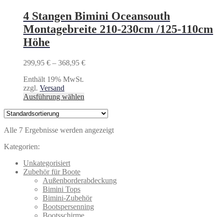
mehrere
Varianten
4 Stangen Bimini Oceansouth
auf.
Montagebreite 210-230cm /125-110cm
Die
Optionen
Höhe
können
auf
Preisspanne:
299,95
€
–
368,95
€
der
299,95 €
Produktseite
Enthält 19% MwSt.
bis
gewählt
zzgl.
Versand
368,95 €
werden
Dieses
Ausführung wählen
Produkt
weist
mehrere
Alle 7 Ergebnisse werden angezeigt
Varianten
auf.
Kategorien:
Die
Optionen
Unkategorisiert
können
Zubehör für Boote
auf
Außenborderabdeckung
der
Bimini Tops
Produktseite
Bimini-Zubehör
gewählt
Bootspersenning
werden
Bootsschirme