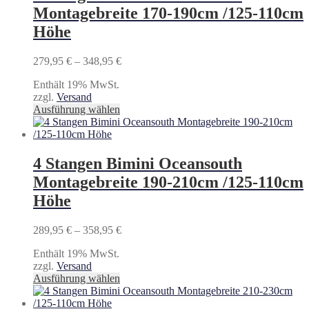
auf.
Montagebreite 170-190cm /125-110cm
Die
Optionen
Höhe
können
auf
Preisspanne:
279,95
€
–
348,95
€
der
279,95 €
Produktseite
Enthält 19% MwSt.
bis
gewählt
zzgl.
Versand
348,95 €
werden
Dieses
Ausführung wählen
Produkt
weist
mehrere
Varianten
4 Stangen Bimini Oceansouth
auf.
Montagebreite 190-210cm /125-110cm
Die
Optionen
Höhe
können
auf
Preisspanne:
289,95
€
–
358,95
€
der
289,95 €
Produktseite
Enthält 19% MwSt.
bis
gewählt
zzgl.
Versand
358,95 €
werden
Dieses
Ausführung wählen
Produkt
weist