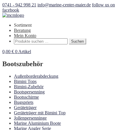
0741 - 942 998 21
info@marine-center-maier.de
follow us on
facebook
Sortiment
Beratung
Mein Konto
Suchen
Suchen
nach:
0,00
€
0 Artikel
Bootszubehör
Außenborderabdeckung
Bimini Tops
Bimini-Zubehör
Bootspersenning
Bootsschirme
Bugspriets
Geräteträger
Geräteträger mit Bimini Top
Jollenpersenninge
Marine Aluminium Boote
Marine Angler Serie