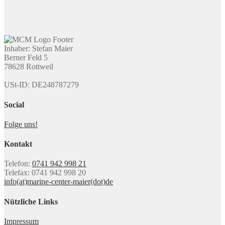
Inhaber: Stefan Maier
Berner Feld 5
78628 Rottweil
USt-ID: DE248787279
Social
Folge uns!
Kontakt
Telefon:
0741 942 998 21
Telefax: 0741 942 998 20
info(at)marine-center-maier(dot)de
Nützliche Links
Impressum