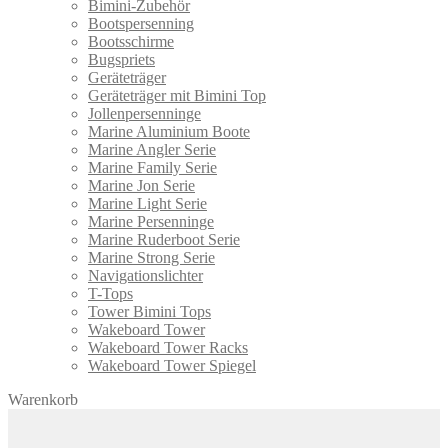
Bimini-Zubehör
Bootspersenning
Bootsschirme
Bugspriets
Geräteträger
Geräteträger mit Bimini Top
Jollenpersenninge
Marine Aluminium Boote
Marine Angler Serie
Marine Family Serie
Marine Jon Serie
Marine Light Serie
Marine Persenninge
Marine Ruderboot Serie
Marine Strong Serie
Navigationslichter
T-Tops
Tower Bimini Tops
Wakeboard Tower
Wakeboard Tower Racks
Wakeboard Tower Spiegel
Warenkorb