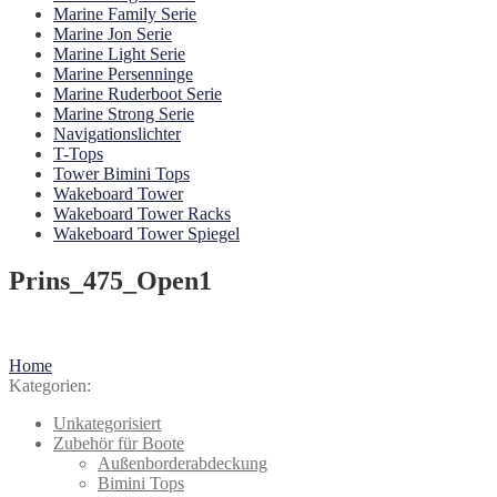
Marine Family Serie
Marine Jon Serie
Marine Light Serie
Marine Persenninge
Marine Ruderboot Serie
Marine Strong Serie
Navigationslichter
T-Tops
Tower Bimini Tops
Wakeboard Tower
Wakeboard Tower Racks
Wakeboard Tower Spiegel
Prins_475_Open1
Beitragsnavigation
Vorheriger
Home
Beitrag:
Kategorien:
Unkategorisiert
Zubehör für Boote
Außenborderabdeckung
Bimini Tops