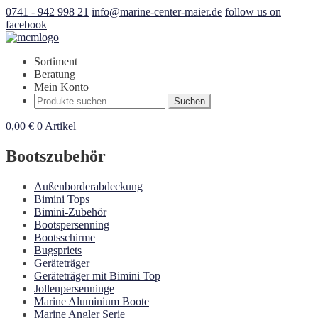
0741 - 942 998 21
info@marine-center-maier.de
follow us on
facebook
Sortiment
Beratung
Mein Konto
Suchen
Suchen
nach:
0,00
€
0 Artikel
Bootszubehör
Außenborderabdeckung
Bimini Tops
Bimini-Zubehör
Bootspersenning
Bootsschirme
Bugspriets
Geräteträger
Geräteträger mit Bimini Top
Jollenpersenninge
Marine Aluminium Boote
Marine Angler Serie