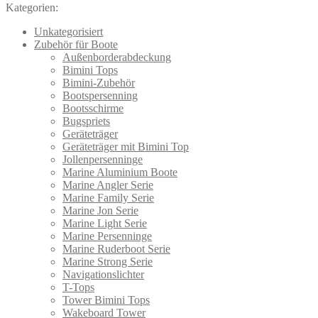
Kategorien:
Die
Optionen
Unkategorisiert
können
Zubehör für Boote
auf
Außenborderabdeckung
der
Bimini Tops
Produktseite
Bimini-Zubehör
gewählt
Bootspersenning
werden
Bootsschirme
Bugspriets
Geräteträger
Geräteträger mit Bimini Top
Jollenpersenninge
Marine Aluminium Boote
Marine Angler Serie
Marine Family Serie
Marine Jon Serie
Marine Light Serie
Marine Persenninge
Marine Ruderboot Serie
Marine Strong Serie
Navigationslichter
T-Tops
Tower Bimini Tops
Wakeboard Tower