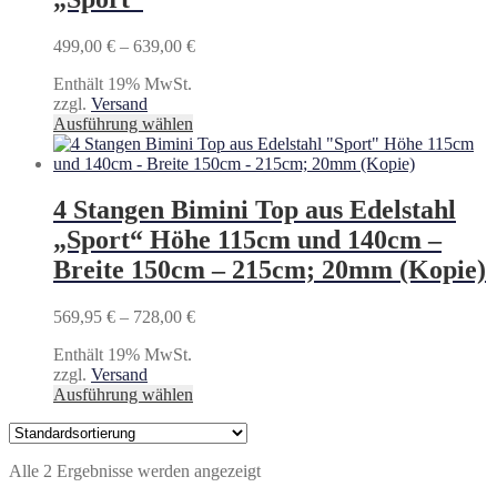
Preisspanne:
499,00
€
–
639,00
€
499,00 €
Enthält 19% MwSt.
bis
zzgl.
Versand
639,00 €
Dieses
Ausführung wählen
Produkt
weist
mehrere
Varianten
4 Stangen Bimini Top aus Edelstahl
auf.
„Sport“ Höhe 115cm und 140cm –
Die
Optionen
Breite 150cm – 215cm; 20mm (Kopie)
können
auf
Preisspanne:
569,95
€
–
728,00
€
der
569,95 €
Produktseite
Enthält 19% MwSt.
bis
gewählt
zzgl.
Versand
728,00 €
werden
Dieses
Ausführung wählen
Produkt
weist
mehrere
Alle 2 Ergebnisse werden angezeigt
Varianten
auf.