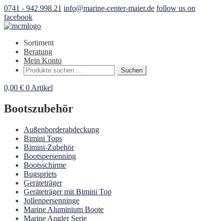
0741 - 942 998 21
info@marine-center-maier.de
follow us on
facebook
Sortiment
Beratung
Mein Konto
Suchen
Suchen
nach:
0,00
€
0 Artikel
Bootszubehör
Außenborderabdeckung
Bimini Tops
Bimini-Zubehör
Bootspersenning
Bootsschirme
Bugspriets
Geräteträger
Geräteträger mit Bimini Top
Jollenpersenninge
Marine Aluminium Boote
Marine Angler Serie