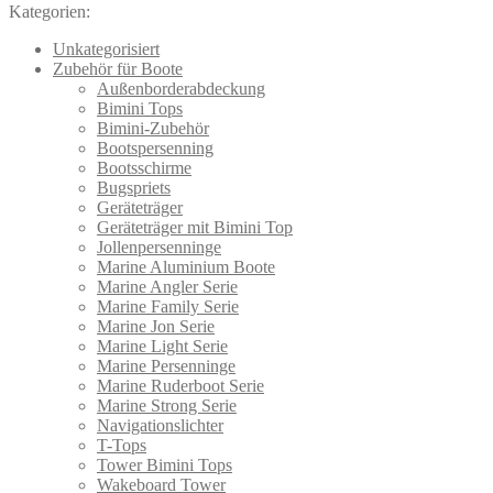
Kategorien:
Die
Optionen
Unkategorisiert
können
Zubehör für Boote
auf
Außenborderabdeckung
der
Bimini Tops
Produktseite
Bimini-Zubehör
gewählt
Bootspersenning
werden
Bootsschirme
Bugspriets
Geräteträger
Geräteträger mit Bimini Top
Jollenpersenninge
Marine Aluminium Boote
Marine Angler Serie
Marine Family Serie
Marine Jon Serie
Marine Light Serie
Marine Persenninge
Marine Ruderboot Serie
Marine Strong Serie
Navigationslichter
T-Tops
Tower Bimini Tops
Wakeboard Tower