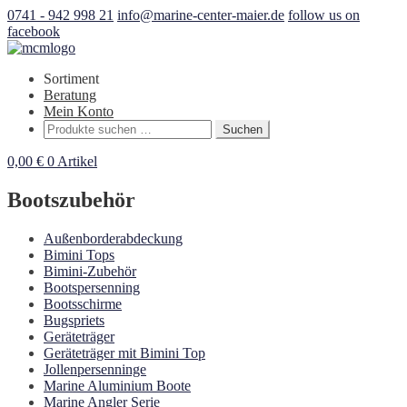
0741 - 942 998 21
info@marine-center-maier.de
follow us on
facebook
Sortiment
Beratung
Mein Konto
Suchen
Suchen
nach:
0,00
€
0 Artikel
Bootszubehör
Außenborderabdeckung
Bimini Tops
Bimini-Zubehör
Bootspersenning
Bootsschirme
Bugspriets
Geräteträger
Geräteträger mit Bimini Top
Jollenpersenninge
Marine Aluminium Boote
Marine Angler Serie