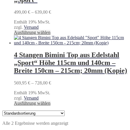
Preisspanne:
499,00
€
–
639,00
€
499,00 €
Enthält 19% MwSt.
bis
zzgl.
Versand
639,00 €
Dieses
Ausführung wählen
Produkt
weist
mehrere
Varianten
4 Stangen Bimini Top aus Edelstahl
auf.
„Sport“ Höhe 115cm und 140cm –
Die
Optionen
Breite 150cm – 215cm; 20mm (Kopie)
können
auf
Preisspanne:
569,95
€
–
728,00
€
der
569,95 €
Produktseite
Enthält 19% MwSt.
bis
gewählt
zzgl.
Versand
728,00 €
werden
Dieses
Ausführung wählen
Produkt
weist
mehrere
Alle 2 Ergebnisse werden angezeigt
Varianten
auf.