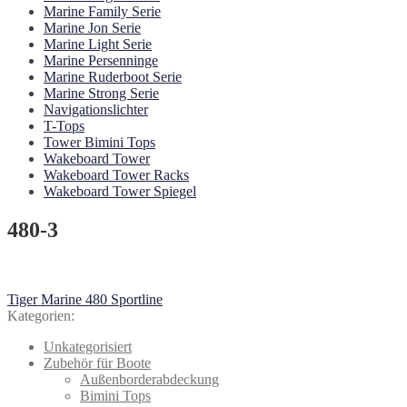
Marine Family Serie
Marine Jon Serie
Marine Light Serie
Marine Persenninge
Marine Ruderboot Serie
Marine Strong Serie
Navigationslichter
T-Tops
Tower Bimini Tops
Wakeboard Tower
Wakeboard Tower Racks
Wakeboard Tower Spiegel
480-3
Beitragsnavigation
Vorheriger
Tiger Marine 480 Sportline
Beitrag:
Kategorien:
Unkategorisiert
Zubehör für Boote
Außenborderabdeckung
Bimini Tops