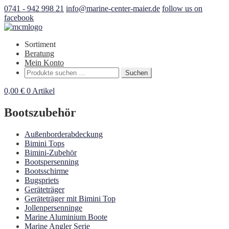
0741 - 942 998 21
info@marine-center-maier.de
follow us on
facebook
Sortiment
Beratung
Mein Konto
Suchen
Suchen
nach:
0,00
€
0 Artikel
Bootszubehör
Außenborderabdeckung
Bimini Tops
Bimini-Zubehör
Bootspersenning
Bootsschirme
Bugspriets
Geräteträger
Geräteträger mit Bimini Top
Jollenpersenninge
Marine Aluminium Boote
Marine Angler Serie