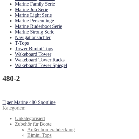
Marine Family Serie
Marine Jon Serie
Marine Light Serie
Marine Persenninge
Marine Ruderboot Serie
Marine Strong Serie
Navigationslichter
T-Tops
Tower Bimini Tops
Wakeboard Tower
Wakeboard Tower Racks
Wakeboard Tower Spiegel
480-2
Beitragsnavigation
Vorheriger
Tiger Marine 480 Sportline
Beitrag:
Kategorien:
Unkategorisiert
Zubehör für Boote
Außenborderabdeckung
Bimini Tops