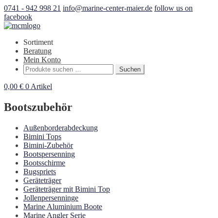
0741 - 942 998 21
info@marine-center-maier.de
follow us on
facebook
Sortiment
Beratung
Mein Konto
Suchen
Suchen
nach:
0,00
€
0 Artikel
Bootszubehör
Außenborderabdeckung
Bimini Tops
Bimini-Zubehör
Bootspersenning
Bootsschirme
Bugspriets
Geräteträger
Geräteträger mit Bimini Top
Jollenpersenninge
Marine Aluminium Boote
Marine Angler Serie