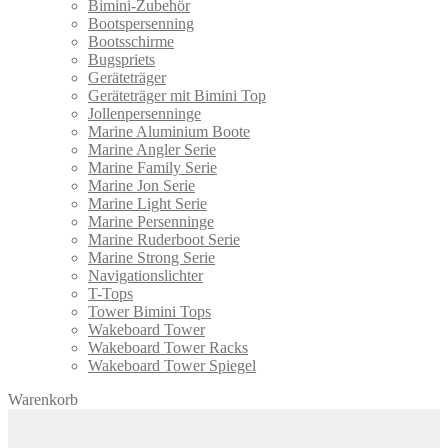
Bimini-Zubehör
Bootspersenning
Bootsschirme
Bugspriets
Geräteträger
Geräteträger mit Bimini Top
Jollenpersenninge
Marine Aluminium Boote
Marine Angler Serie
Marine Family Serie
Marine Jon Serie
Marine Light Serie
Marine Persenninge
Marine Ruderboot Serie
Marine Strong Serie
Navigationslichter
T-Tops
Tower Bimini Tops
Wakeboard Tower
Wakeboard Tower Racks
Wakeboard Tower Spiegel
Warenkorb