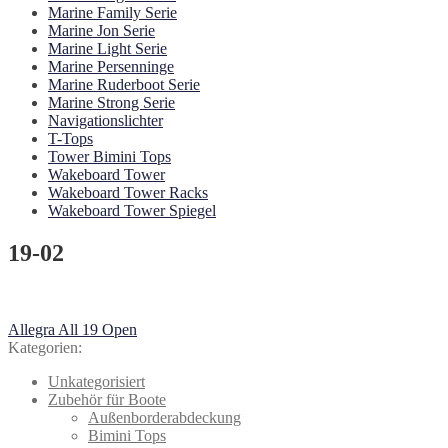
Marine Family Serie
Marine Jon Serie
Marine Light Serie
Marine Persenninge
Marine Ruderboot Serie
Marine Strong Serie
Navigationslichter
T-Tops
Tower Bimini Tops
Wakeboard Tower
Wakeboard Tower Racks
Wakeboard Tower Spiegel
19-02
Beitragsnavigation
Vorheriger
Allegra All 19 Open
Beitrag:
Kategorien:
Unkategorisiert
Zubehör für Boote
Außenborderabdeckung
Bimini Tops