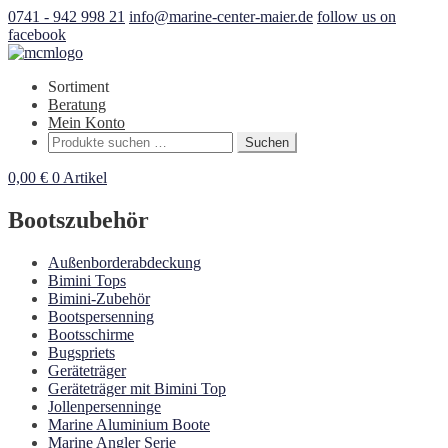
0741 - 942 998 21
info@marine-center-maier.de
follow us on
facebook
Sortiment
Beratung
Mein Konto
Suchen
Suchen
nach:
0,00
€
0 Artikel
Bootszubehör
Außenborderabdeckung
Bimini Tops
Bimini-Zubehör
Bootspersenning
Bootsschirme
Bugspriets
Geräteträger
Geräteträger mit Bimini Top
Jollenpersenninge
Marine Aluminium Boote
Marine Angler Serie