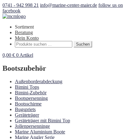
0741 - 942 998 21
info@marine-center-maier.de
follow us on
facebook
Sortiment
Beratung
Mein Konto
Suchen
Suchen
nach:
0,00
€
0 Artikel
Bootszubehör
Außenborderabdeckung
Bimini Tops
Bimini-Zubehör
Bootspersenning
Bootsschirme
Bugspriets
Geräteträger
Geräteträger mit Bimini Top
Jollenpersenninge
Marine Aluminium Boote
Marine Angler Serie