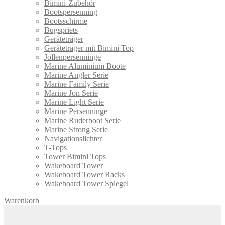
Bimini-Zubehör
Bootspersenning
Bootsschirme
Bugspriets
Geräteträger
Geräteträger mit Bimini Top
Jollenpersenninge
Marine Aluminium Boote
Marine Angler Serie
Marine Family Serie
Marine Jon Serie
Marine Light Serie
Marine Persenninge
Marine Ruderboot Serie
Marine Strong Serie
Navigationslichter
T-Tops
Tower Bimini Tops
Wakeboard Tower
Wakeboard Tower Racks
Wakeboard Tower Spiegel
Warenkorb