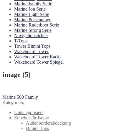
Marine Family Serie
Marine Jon Serie
Marine Light Serie
Marine Persenninge
Marine Ruderboot Serie
Marine Strong Serie
Navigationslichter
T-Tops
Tower Bimini Tops
Wakeboard Tower
Wakeboard Tower Racks
Wakeboard Tower Spiegel
image (5)
Beitragsnavigation
Vorheriger
Marine 500 Family
Beitrag:
Kategorien:
Unkategorisiert
Zubehör für Boote
Außenborderabdeckung
Bimini Tops