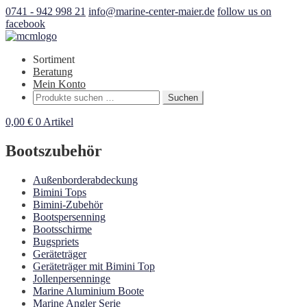
0741 - 942 998 21
info@marine-center-maier.de
follow us on
facebook
Sortiment
Beratung
Mein Konto
Suchen
Suchen
nach:
0,00
€
0 Artikel
Bootszubehör
Außenborderabdeckung
Bimini Tops
Bimini-Zubehör
Bootspersenning
Bootsschirme
Bugspriets
Geräteträger
Geräteträger mit Bimini Top
Jollenpersenninge
Marine Aluminium Boote
Marine Angler Serie