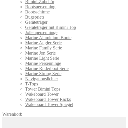
Bimini-Zubehör
Bootspersenning
Bootsschirme
Bugspriets
Geräteträger
Geräteträger mit Bimini Top
Jollenpersenninge
Marine Aluminium Boote
Marine Angler Serie
Marine Family Serie
Marine Jon Serie
Marine Light Serie
Marine Persenninge
Marine Ruderboot Serie
Marine Strong Serie
Navigationslichter
T-Tops
Tower Bimini Tops
Wakeboard Tower
Wakeboard Tower Racks
Wakeboard Tower Spiegel
Warenkorb