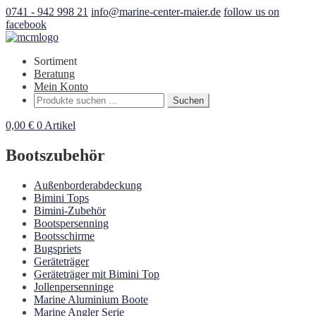
0741 - 942 998 21
info@marine-center-maier.de
follow us on
facebook
Sortiment
Beratung
Mein Konto
Suchen
Suchen
nach:
0,00
€
0 Artikel
Bootszubehör
Außenborderabdeckung
Bimini Tops
Bimini-Zubehör
Bootspersenning
Bootsschirme
Bugspriets
Geräteträger
Geräteträger mit Bimini Top
Jollenpersenninge
Marine Aluminium Boote
Marine Angler Serie