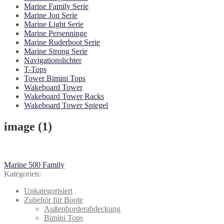
Marine Family Serie
Marine Jon Serie
Marine Light Serie
Marine Persenninge
Marine Ruderboot Serie
Marine Strong Serie
Navigationslichter
T-Tops
Tower Bimini Tops
Wakeboard Tower
Wakeboard Tower Racks
Wakeboard Tower Spiegel
image (1)
Beitragsnavigation
Vorheriger
Marine 500 Family
Beitrag:
Kategorien:
Unkategorisiert
Zubehör für Boote
Außenborderabdeckung
Bimini Tops